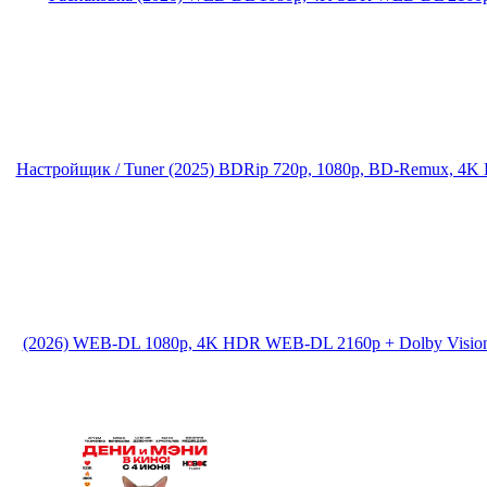
Настройщик / Tuner (2025) BDRip 720p, 1080p, BD-Remux, 4
(2026) WEB-DL 1080p, 4K HDR WEB-DL 2160p + Dolby Visio