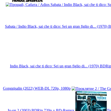
Sabata / Indio Black, sai che ti dico: Sei un gran figlio di... (197
Indio Black, sai che ti dico: Sei un gran figlio di... (1970) BD
Gonggisalin (2022) WEB-DL 720p, 1080p
Ju-on 2 (2003) BDRip 720p + BD-Remux
Тр