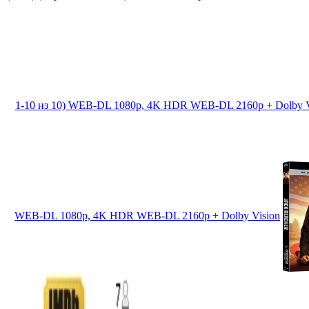
1-10 из 10) WEB-DL 1080p, 4K HDR WEB-DL 2160p + Dolby V
WEB-DL 1080p, 4K HDR WEB-DL 2160p + Dolby Vision