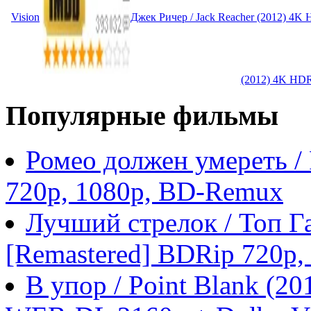
Vision
Джек Ричер / Jack Reacher (2012) 4K
(2012) 4K HDR
Популярные фильмы
Ромео должен умереть /
720p, 1080p, BD-Remux
Лучший стрелок / Топ Га
[Remastered] BDRip 720p
В упор / Point Blank (