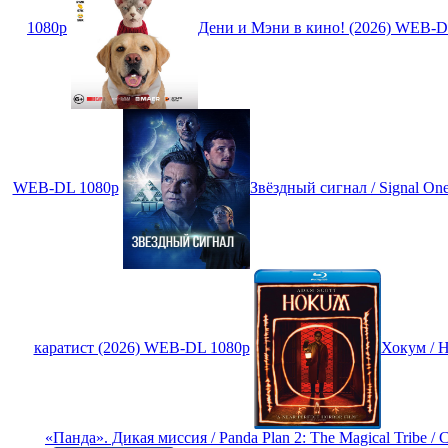
1080p
Дени и Мэни в кино! (2026) WEB-D
WEB-DL 1080p
Звёздный сигнал / Signal 
каратист (2026) WEB-DL 1080p
Хокум / 
«Панда». Дикая миссия / Panda Plan 2: The Magical Tribe / 