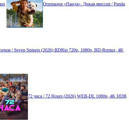
mux
Операция «Панда». Дикая миссия / Panda
еров / Seven Snipers (2026) BDRip 720p, 1080p, BD-Remux, 4K
72 часа / 72 Hours (2026) WEB-DL 1080p, 4K HDR