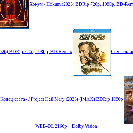
Хокум / Hokum (2026) BDRip 720p, 1080p, BD-Re
ji (2026) BDRip 720p, 1080p, BD-Remux
Семь снайп
Конец света» / Project Hail Mary (2026) (IMAX) BDRip 1080p
WEB-DL 2160p + Dolby Vision