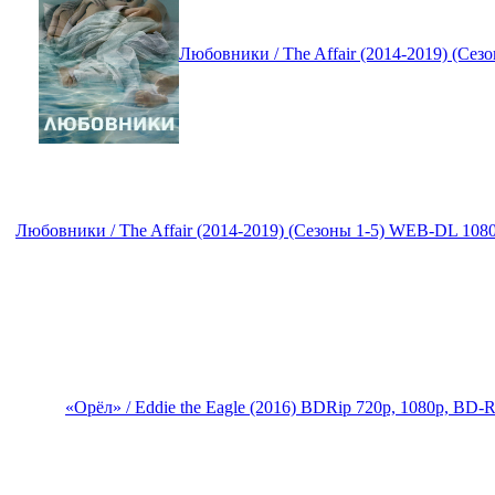
Любовники / The Affair (2014-2019) (Се
Любовники / The Affair (2014-2019) (Сезоны 1-5) WEB-DL 108
«Орёл» / Eddie the Eagle (2016) BDRip 720p, 1080p, BD