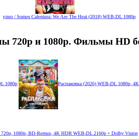
улиц / Somos Calentura: We Are The Heat (2018) WEB-DL 1080p
ы 720p и 1080p. Фильмы HD бе
DL 1080p
Распаковка (2026) WEB-DL 1080p, 
p 720p, 1080p, BD-Remux, 4K HDR WEB-DL 2160p + Dolby Vision