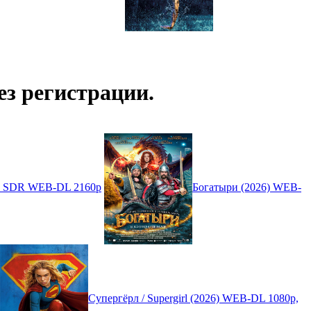
з регистрации.
4K SDR WEB-DL 2160p
Богатыри (2026) WEB-
Супергёрл / Supergirl (2026) WEB-DL 1080p,