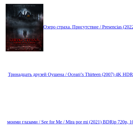
Озеро страха. Присутствие / Presencias (2
Тринадцать друзей Оушена / Ocean\'s Thirteen (2007) 4K H
моими глазами / See for Me / Mira por mi (2021) BDRip 720p,