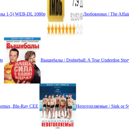
зоны 1-5) WEB-DL 1080p
Любовники / The Affai
0p
Вышибалы / Dodgeball: A True Underdog Sto
-Remux, Blu-Ray CEE
Непотопляемые / Sink or S