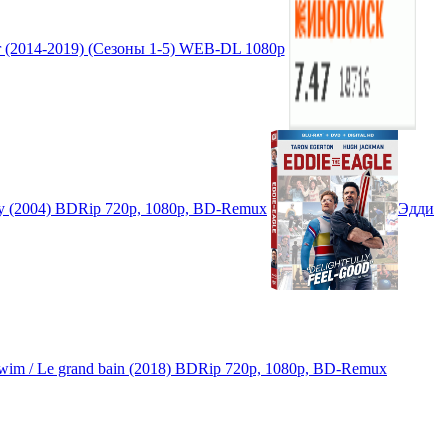
r (2014-2019) (Сезоны 1-5) WEB-DL 1080p
ry (2004) BDRip 720p, 1080p, BD-Remux
Эдди
wim / Le grand bain (2018) BDRip 720p, 1080p, BD-Remux