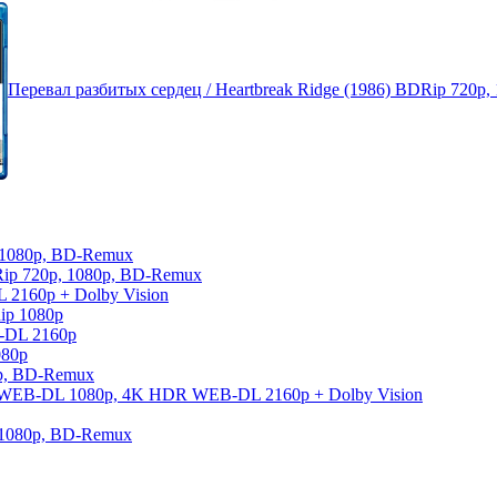
Перевал разбитых сердец / Heartbreak Ridge (1986) BDRip 720p
, 1080p, BD-Remux
Rip 720p, 1080p, BD-Remux
 2160p + Dolby Vision
ip 1080p
-DL 2160p
080p
0p, BD-Remux
026) WEB-DL 1080p, 4K HDR WEB-DL 2160p + Dolby Vision
, 1080p, BD-Remux