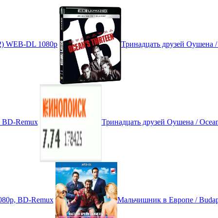
022) WEB-DL 1080p
Тринадцать друзей Оушена /
DR BD-Remux
Тринадцать друзей Оушена / Ocean
 1080p, BD-Remux
Мальчишник в Европе / Budap