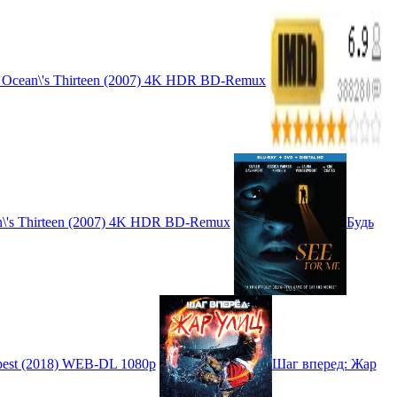
 Ocean\'s Thirteen (2007) 4K HDR BD-Remux
\'s Thirteen (2007) 4K HDR BD-Remux
Будь
est (2018) WEB-DL 1080p
Шаг вперед: Жар