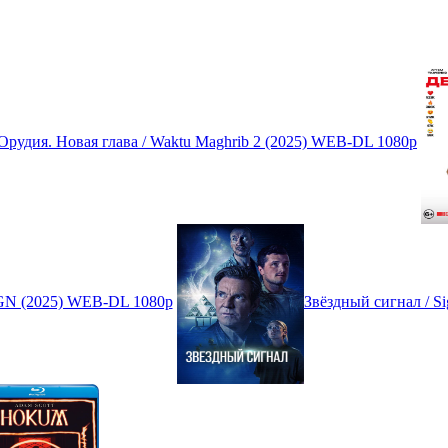
Орудия. Новая глава / Waktu Maghrib 2 (2025) WEB-DL 1080p
GN (2025) WEB-DL 1080p
Звёздный сигнал / 