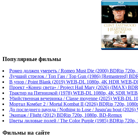
Популярные фильмы
Ромео должен умереть / Romeo Must Die (2000) BDRip 720p
Лучший стрелок / Топ Ган / Top Gun (1986) [Remastered] BD
В упор / Point Blank (2019) WEB-DL 1080p, 4K HDR WEB-DL
Проект «Конец света» / Project Hail Mary (2026) (IMAX) BDR
Трактир на Пятницкой (1978) WEB-DL 1080p, 4K SDR WEB
Убийственная вечеринка / Classe moyenne (2025) WEB-DL 1
Мортал Комбат 2 / Mortal Kombat II (2026) BDRip 720p, 108
До последнего раунда / Nothing to Lose / Jusqu'au bout (2
Экипаж / Flight (2012) BDRip 720p, 1080p, BD-Remux
Цветы лиловые полей / The Color Purple (1985) BDRip 720p
Фильмы на сайте