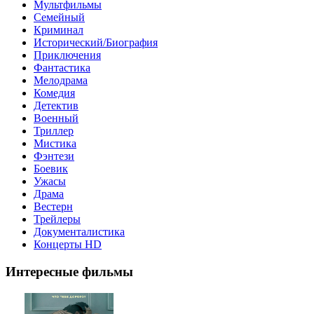
Мультфильмы
Семейный
Криминал
Исторический/Биография
Приключения
Фантастика
Мелодрама
Комедия
Детектив
Военный
Триллер
Мистика
Фэнтези
Боевик
Ужасы
Драма
Вестерн
Трейлеры
Документалистика
Концерты HD
Интересные фильмы