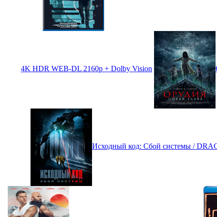
4K HDR WEB-DL 2160p + Dolby Vision
Исходный код: Сбой системы / DRA