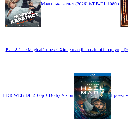
Малыш-каратист (2026) WEB-DL 1080p
Plan 2: The Magical Tribe / CXiong mao ji hua zhi bi luo qi yu 
HDR WEB-DL 2160p + Dolby Vision
Проект «