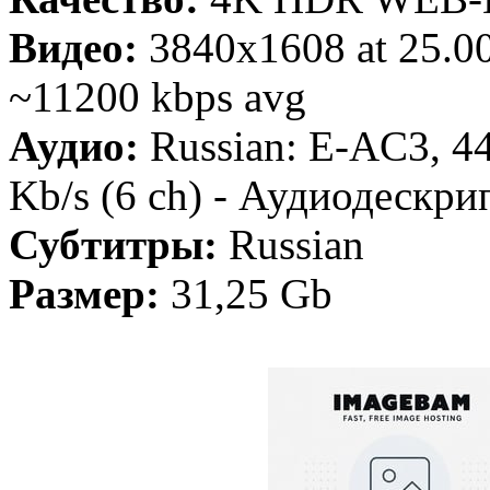
Видео:
3840x1608 at 25.
~11200 kbps avg
Аудио:
Russian: E-AC3, 44
Kb/s (6 ch) - Аудиодескри
Субтитры:
Russian
Размер:
31,25 Gb