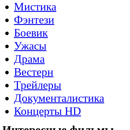
Мистика
Фэнтези
Боевик
Ужасы
Драма
Вестерн
Трейлеры
Документалистика
Концерты HD
Интересные фильмы