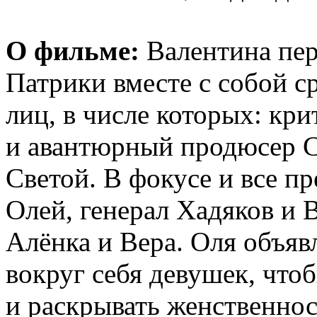
О фильме:
Валентина пер
Патрики вместе с собой с
лиц, в числе которых: кр
и авантюрный продюсер Се
Светой. В фокусе и все п
Олей, генерал Хадяков и 
Алёнка и Вера. Оля объяв
вокруг себя девушек, что
и раскрывать женственно