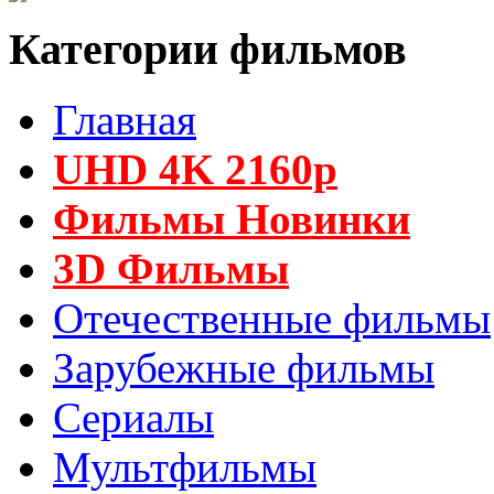
Категории фильмов
Главная
UHD 4K 2160p
Фильмы Новинки
3D Фильмы
Отечественные фильмы
Зарубежные фильмы
Сериалы
Мультфильмы