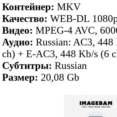
Контейнер:
MKV
Качество:
WEB-DL 1080
Видео:
MPEG-4 AVC, 6000
Аудио:
Russian: AC3, 448 
ch) + E-AC3, 448 Kb/s (6 
Субтитры:
Russian
Размер:
20,08 Gb