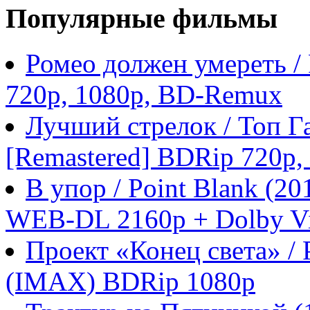
Популярные фильмы
Ромео должен умереть /
720p, 1080p, BD-Remux
Лучший стрелок / Топ Га
[Remastered] BDRip 720p
В упор / Point Blank (
WEB-DL 2160p + Dolby Vi
Проект «Конец света» / P
(IMAX) BDRip 1080p