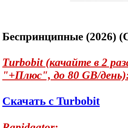
Беспринципные (2026) (
Turbobit (качайте в 2 р
"+Плюс", до 80 GB/день)
Скачать с Turbobit
Rapidgator: