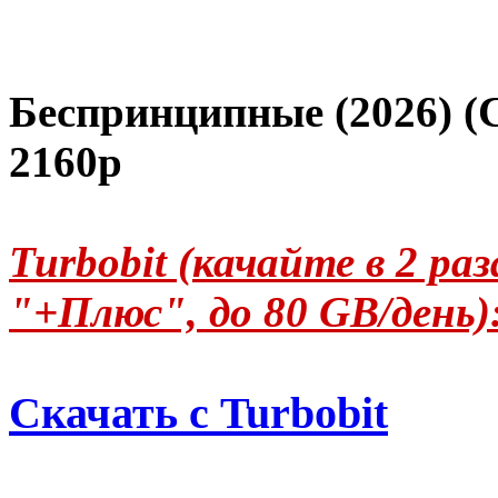
Беспринципные (2026) 
2160p
Turbobit (качайте в 2 р
"+Плюс", до 80 GB/день)
Скачать с Turbobit