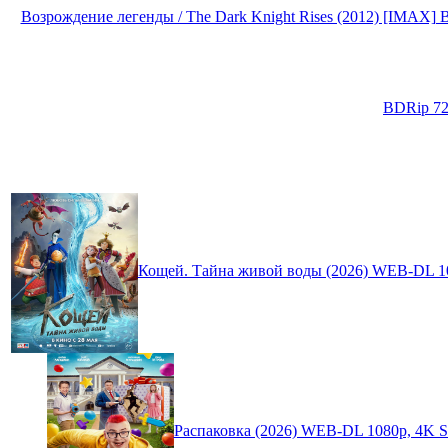
Возрождение легенды / The Dark Knight Rises (2012) [IMAX]
BDRip 72
Кощей. Тайна живой воды (2026) WEB-DL 1
Распаковка (2026) WEB-DL 1080p, 4K