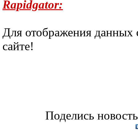
Rapidgator:
Для отображения данных 
сайте!
Поделись новость