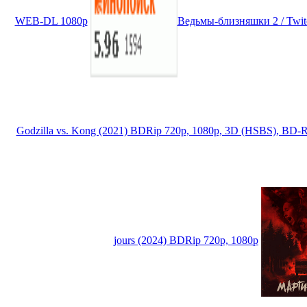
WEB-DL 1080p
Ведьмы-близняшки 2 / Twit
Godzilla vs. Kong (2021) BDRip 720p, 1080p, 3D (HSBS), BD
jours (2024) BDRip 720p, 1080p