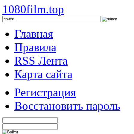
1080film.top
Главная
Правила
RSS Лента
Карта сайта
Регистрация
Восстановить пароль