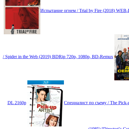
Испытание огнем / Trial by Fire (2018) WEB
/ Spider in the Web (2019) BDRip 720p, 1080p, BD-Remux
DL 2160p
Специалист по съему / The Pick-
(1985) [Director\'s 