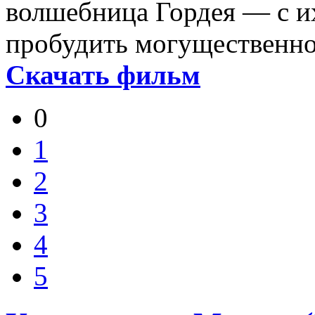
волшебница Гордея — с и
пробудить могущественно
Скачать фильм
0
1
2
3
4
5