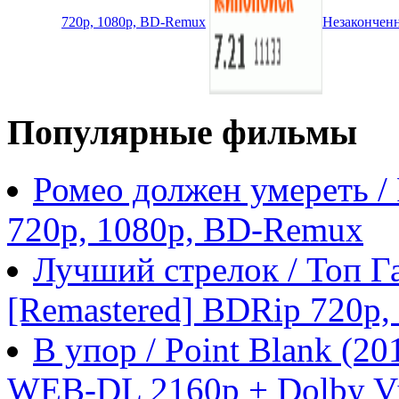
720p, 1080p, BD-Remux
Незаконченн
Популярные фильмы
Ромео должен умереть /
720p, 1080p, BD-Remux
Лучший стрелок / Топ Га
[Remastered] BDRip 720p
В упор / Point Blank (
WEB-DL 2160p + Dolby Vi