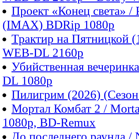
Проект «Конец света» / P
(IMAX) BDRip 1080p
Трактир на Пятницкой 
WEB-DL 2160p
Убийственная вечеринка
DL 1080p
Пилигрим (2026) (Сезо
Мортал Комбат 2 / Morta
1080p, BD-Remux
До последнего раунда / N