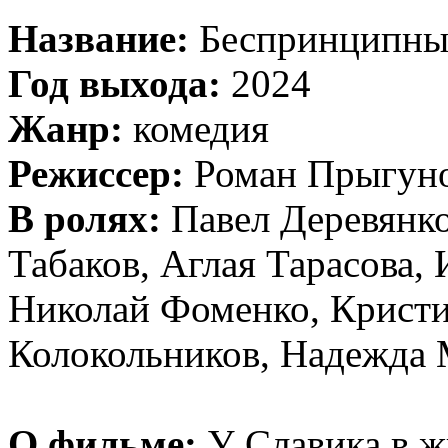
Название:
Беспринципны
Год выхода:
2024
Жанр:
комедия
Режиссер:
Роман Прыгунов
В ролях:
Павел Деревянк
Табаков, Аглая Тарасова,
Николай Фоменко, Крист
Колокольников, Надежда 
О фильме:
У Славика в 