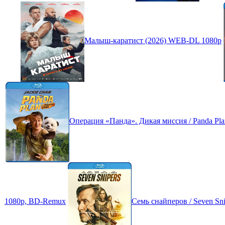
Малыш-каратист (2026) WEB-DL 1080p
Операция «Панда». Дикая миссия / Panda Plan 2
1080p, BD-Remux
Семь снайперов / Seven S