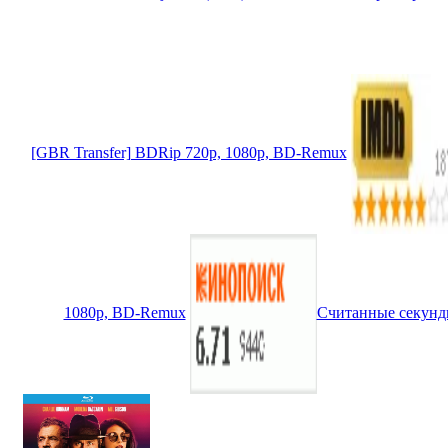
[GBR Transfer] BDRip 720p, 1080p, BD-Remux
1080p, BD-Remux
Считанные секунды 