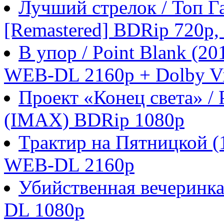
Лучший стрелок / Топ Га
[Remastered] BDRip 720p
В упор / Point Blank (
WEB-DL 2160p + Dolby Vi
Проект «Конец света» / P
(IMAX) BDRip 1080p
Трактир на Пятницкой 
WEB-DL 2160p
Убийственная вечеринка
DL 1080p