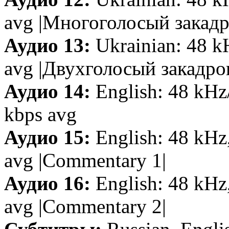
avg |Многоголосый закад
Аудио 13:
Ukrainian: 48 kH
avg |Двухголосый закадро
Аудио 14:
English: 48 kHz
kbps avg
Аудио 15:
English: 48 kHz
avg |Commentary 1|
Аудио 16:
English: 48 kHz
avg |Commentary 2|