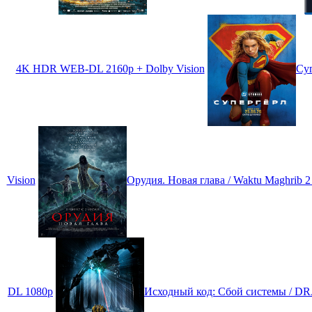
4K HDR WEB-DL 2160p + Dolby Vision
Суп
Vision
Орудия. Новая глава / Waktu Maghrib 
DL 1080p
Исходный код: Сбой системы / D