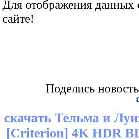
Для отображения данных 
сайте!
Поделись новость
скачать Тельма и Луиз
[Criterion] 4K HDR B