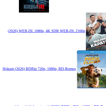
(2026) WEB-DL 1080p, 4K SDR WEB-DL 2160p
Hokum (2026) BDRip 720p, 1080p, BD-Remux