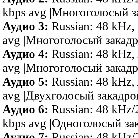
kbps avg |Многоголосый 
Аудио 3:
Russian: 48 kHz, 
avg |Многоголосый закад
Аудио 4:
Russian: 48 kHz,
avg |Многоголосый закадр
Аудио 5:
Russian: 48 kHz, 
avg |Двухголосый закадр
Аудио 6:
Russian: 48 kHz
kbps avg |Одноголосый за
Аудио 7:
Russian: 48 kHz/