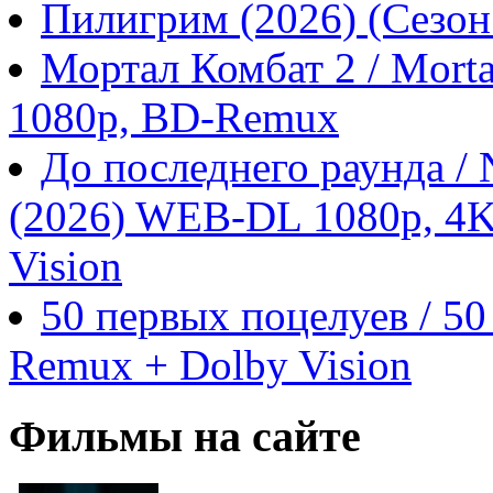
Пилигрим (2026) (Сезо
Мортал Комбат 2 / Morta
1080p, BD-Remux
До последнего раунда / N
(2026) WEB-DL 1080p, 4
Vision
50 первых поцелуев / 50
Remux + Dolby Vision
Фильмы на сайте