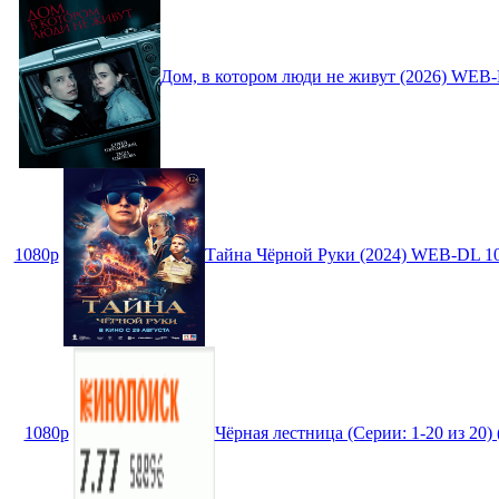
Дом, в котором люди не живут (2026) WEB
1080p
Тайна Чёрной Руки (2024) WEB-DL 1
1080p
Чёрная лестница (Серии: 1-20 из 20