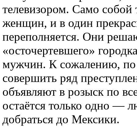
телевизором. Само собой 
женщин, и в один прекрас
переполняется. Они решаю
«осточертевшего» городка
мужчин. К сожалению, по
совершить ряд преступлен
объявляют в розыск по вс
остаётся только одно — 
добраться до Мексики.