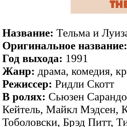
Название:
Тельма и Луиз
Оригинальное название
Год выхода:
1991
Жанр:
драма, комедия, к
Режиссер:
Ридли Скотт
В ролях:
Сьюзен Сарандо
Кейтель, Майкл Мэдсен, 
Тоболовски, Брэд Питт, Т