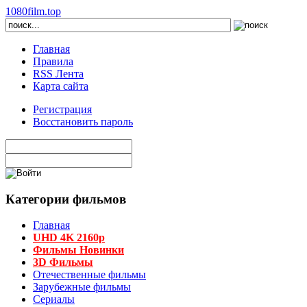
1080film.top
Главная
Правила
RSS Лента
Карта сайта
Регистрация
Восстановить пароль
Категории фильмов
Главная
UHD 4K 2160p
Фильмы Новинки
3D Фильмы
Отечественные фильмы
Зарубежные фильмы
Сериалы