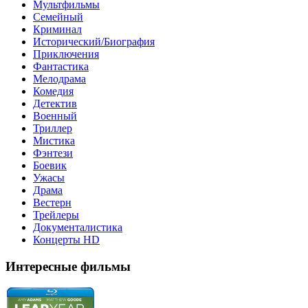
Мультфильмы
Семейный
Криминал
Исторический/Биография
Приключения
Фантастика
Мелодрама
Комедия
Детектив
Военный
Триллер
Мистика
Фэнтези
Боевик
Ужасы
Драма
Вестерн
Трейлеры
Документалистика
Концерты HD
Интересные фильмы