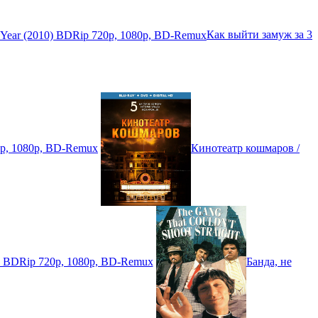
Как выйти замуж за 3
20p, 1080p, BD-Remux
Кинотеатр кошмаров /
) BDRip 720p, 1080p, BD-Remux
Банда, не