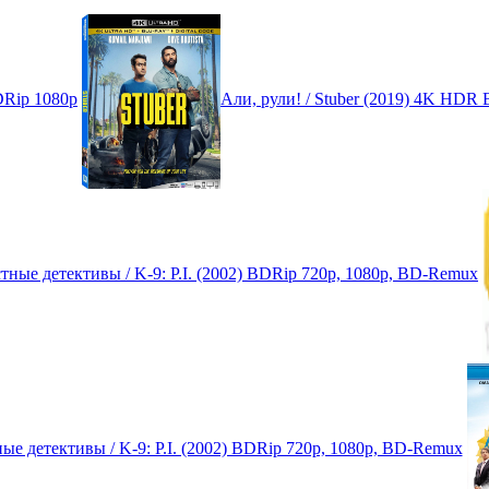
BDRip 1080p
Али, рули! / Stuber (2019) 4K HD
астные детективы / K-9: P.I. (2002) BDRip 720p, 1080p, BD-Remux
тные детективы / K-9: P.I. (2002) BDRip 720p, 1080p, BD-Remux