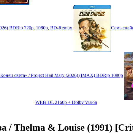
ji (2026) BDRip 720p, 1080p, BD-Remux
Семь снайп
Конец света» / Project Hail Mary (2026) (IMAX) BDRip 1080p
WEB-DL 2160p + Dolby Vision
/ Thelma & Louise (1991) [Crit