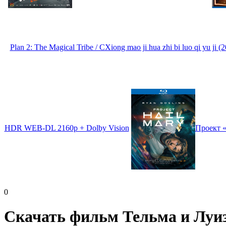
Plan 2: The Magical Tribe / CXiong mao ji hua zhi bi luo qi yu 
HDR WEB-DL 2160p + Dolby Vision
Проект «
0
Скачать фильм Тельма и Луиза 