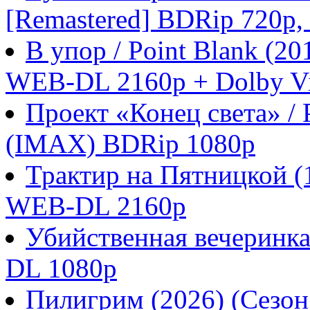
[Remastered] BDRip 720p
В упор / Point Blank (
WEB-DL 2160p + Dolby Vi
Проект «Конец света» / P
(IMAX) BDRip 1080p
Трактир на Пятницкой 
WEB-DL 2160p
Убийственная вечеринка
DL 1080p
Пилигрим (2026) (Сезо