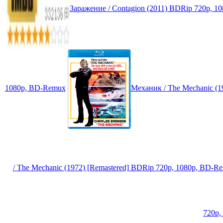
Заражение / Contagion (2011) BDRip 720p, 
1080p, BD-Remux
Механик / The Mechanic (1
/ The Mechanic (1972) [Remastered] BDRip 720p, 1080p, BD-R
720p,