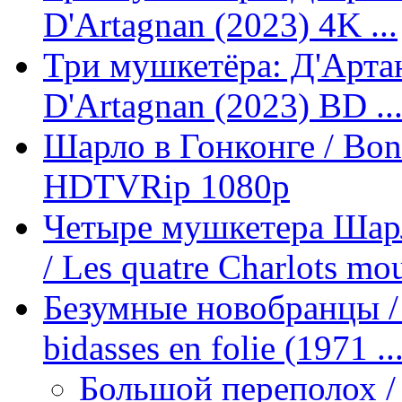
D'Artagnan (2023) 4K ...
Три мушкетёра: Д'Артань
D'Artagnan (2023) BD ..
Шарло в Гонконге / Bon
HDTVRip 1080p
Четыре мушкетера Шарл
/ Les quatre Charlots mou
Безумные новобранцы / 
bidasses en folie (1971 ..
Большой переполох / 