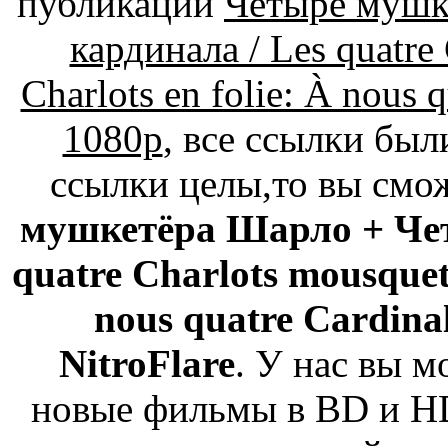
публикации
Четыре мушк
кардинала / Les quatre
Charlots en folie: À nous
1080p
, все ссылки был
ссылки целы,то вы смо
мушкетёра Шарло + Чет
quatre Charlots mousqueta
nous quatre Cardina
NitroFlare
. У нас вы м
новые фильмы в BD и HD