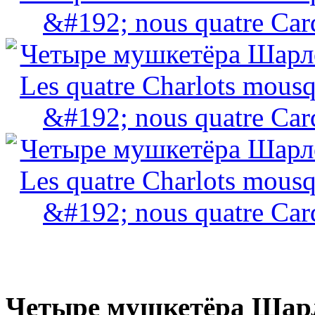
Четыре мушкетёра Шарл