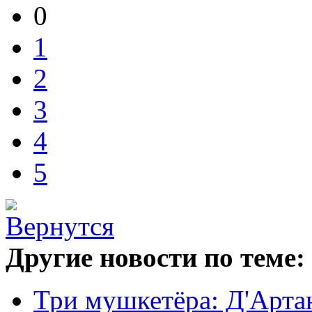
0
1
2
3
4
5
Другие новости по теме:
Три мушкетёра: Д'Артань