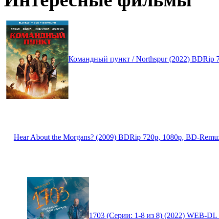
Командный пункт / Northspur (2022) BDRip 
Hear About the Morgans? (2009) BDRip 720p, 1080p, BD-Remu
1703 (Серии: 1-8 из 8) (2022) WEB-DL