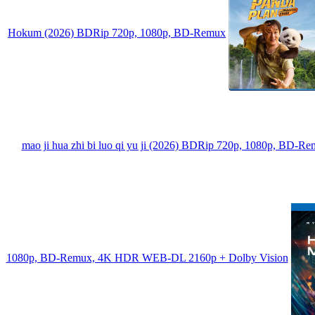
Hokum (2026) BDRip 720p, 1080p, BD-Remux
mao ji hua zhi bi luo qi yu ji (2026) BDRip 720p, 1080p, BD-R
1080p, BD-Remux, 4K HDR WEB-DL 2160p + Dolby Vision