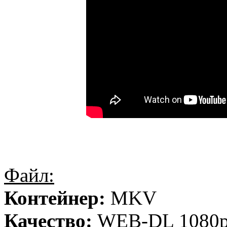
Файл:
Контейнер:
MKV
Качество:
WEB-DL 1080