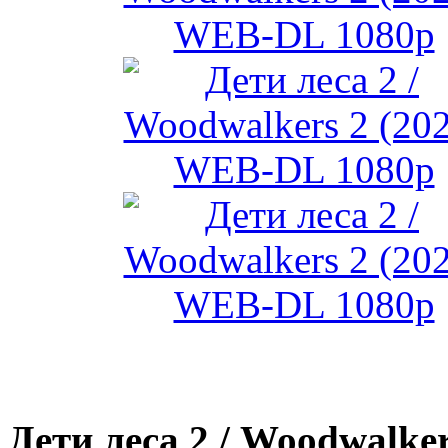
Дети леса 2 / Woodwalke