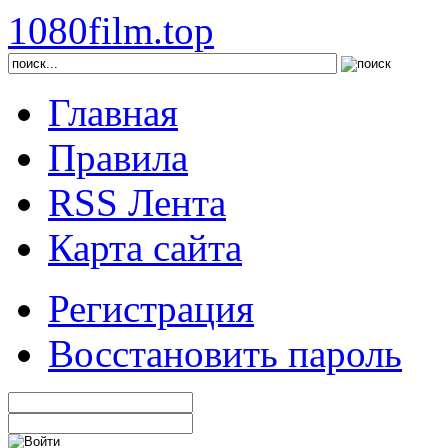
1080film.top
Главная
Правила
RSS Лента
Карта сайта
Регистрация
Восстановить пароль