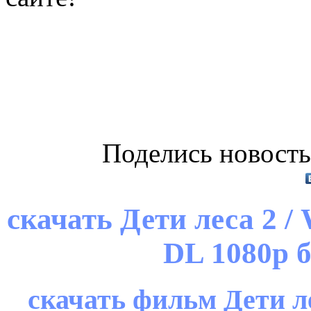
Поделись новость
скачать Дети леса 2 /
DL 1080p б
скачать фильм Дети ле