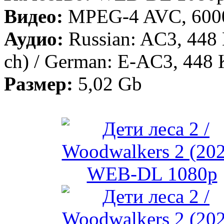
Видео:
MPEG-4 AVC, 6000
Аудио:
Russian: AC3, 448 
ch) / German: E-AC3, 448 K
Размер:
5,02 Gb