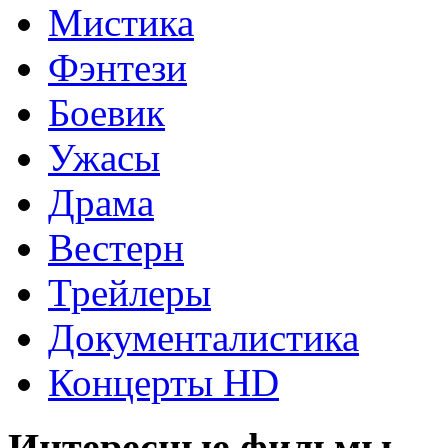
Мистика
Фэнтези
Боевик
Ужасы
Драма
Вестерн
Трейлеры
Документалистика
Концерты HD
Интересные фильмы