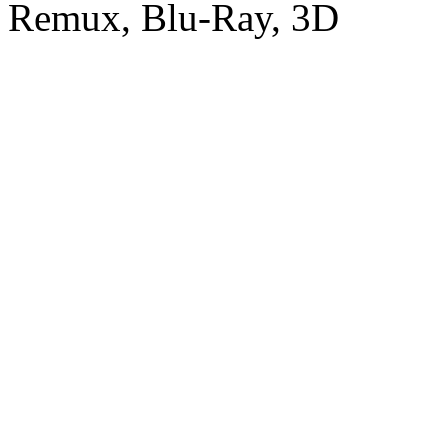
Remux, Blu-Ray, 3D