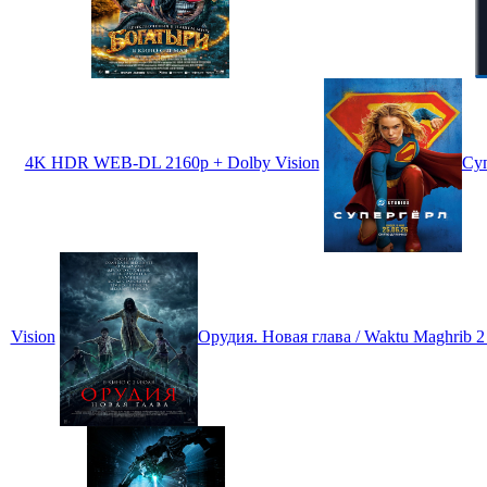
4K HDR WEB-DL 2160p + Dolby Vision
Суп
Vision
Орудия. Новая глава / Waktu Maghrib 