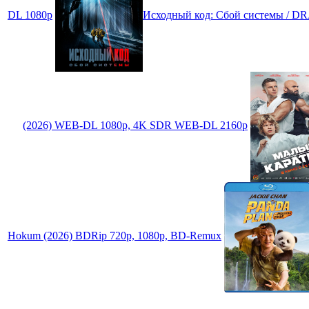
DL 1080p
Исходный код: Сбой системы / D
(2026) WEB-DL 1080p, 4K SDR WEB-DL 2160p
Hokum (2026) BDRip 720p, 1080p, BD-Remux