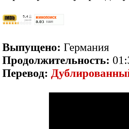
Выпущено:
Германия
Продолжительность:
01:
Перевод:
Дублированн