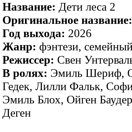
Название:
Дети леса 2
Оригинальное название
Год выхода:
2026
Жанр:
фэнтези, семейны
Режиссер:
Свен Унтервал
В ролях:
Эмиль Шериф, О
Гедек, Лилли Фальк, Софи
Эмиль Блох, Ойген Бауде
Деген