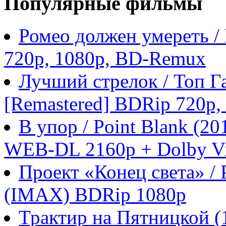
Популярные фильмы
Ромео должен умереть /
720p, 1080p, BD-Remux
Лучший стрелок / Топ Га
[Remastered] BDRip 720p
В упор / Point Blank (
WEB-DL 2160p + Dolby Vi
Проект «Конец света» / P
(IMAX) BDRip 1080p
Трактир на Пятницкой 