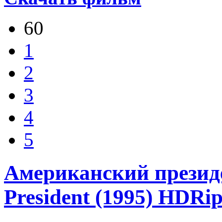
60
1
2
3
4
5
Американский президе
President (1995) HDRi