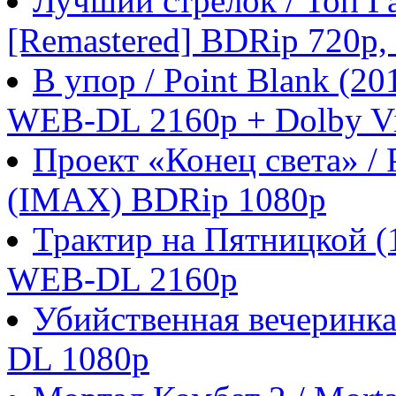
Лучший стрелок / Топ Га
[Remastered] BDRip 720p
В упор / Point Blank (
WEB-DL 2160p + Dolby Vi
Проект «Конец света» / P
(IMAX) BDRip 1080p
Трактир на Пятницкой 
WEB-DL 2160p
Убийственная вечеринка
DL 1080p