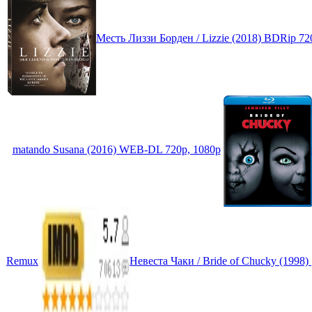
Месть Лиззи Борден / Lizzie (2018) BDRip 7
matando Susana (2016) WEB-DL 720p, 1080p
Remux
Невеста Чаки / Bride of Chucky (1998