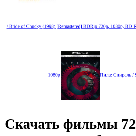
/ Bride of Chucky (1998) [Remastered] BDRip 720p, 1080p, BD
1080p
Пила: Спираль / 
Скачать фильмы 72