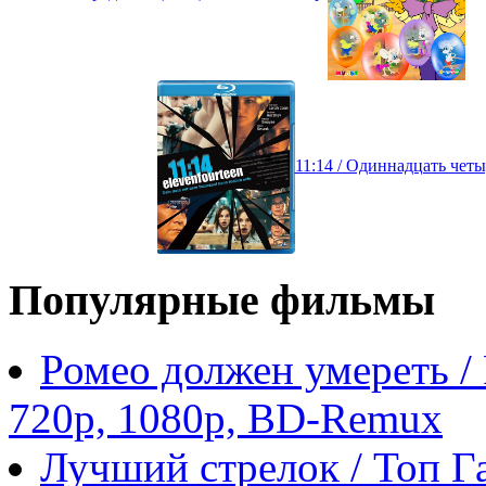
11:14 / Одиннадцать четы
Популярные фильмы
Ромео должен умереть /
720p, 1080p, BD-Remux
Лучший стрелок / Топ Га