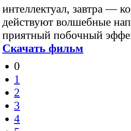
интеллектуал, завтра — к
действуют волшебные нап
приятный побочный эфф
Скачать фильм
0
1
2
3
4