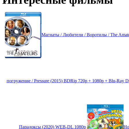
Магнаты / Любители / Воротилы / The Amat
погружение / Pressure (2015) BDRip 720p + 1080p + Blu-Ray D
Парадоксы (2020) WEB-DL 1080p
Но