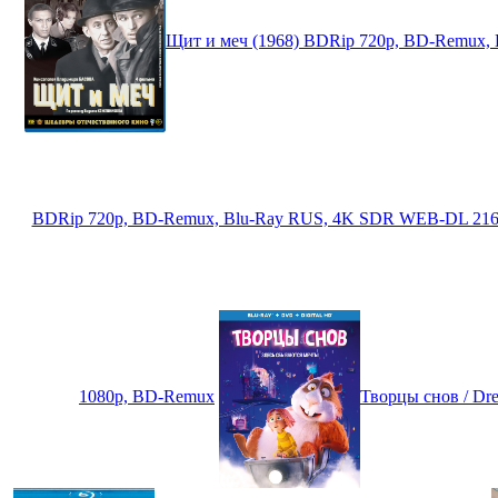
Щит и меч (1968) BDRip 720p, BD-Remux
BDRip 720p, BD-Remux, Blu-Ray RUS, 4K SDR WEB-DL 21
1080p, BD-Remux
Творцы снов / Dr