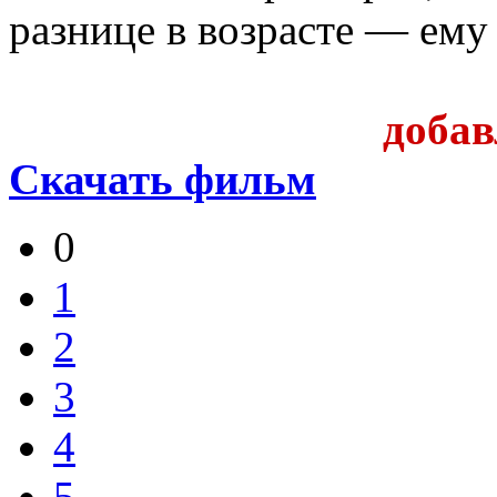
разнице в возрасте — ему 
доба
Скачать фильм
0
1
2
3
4
5