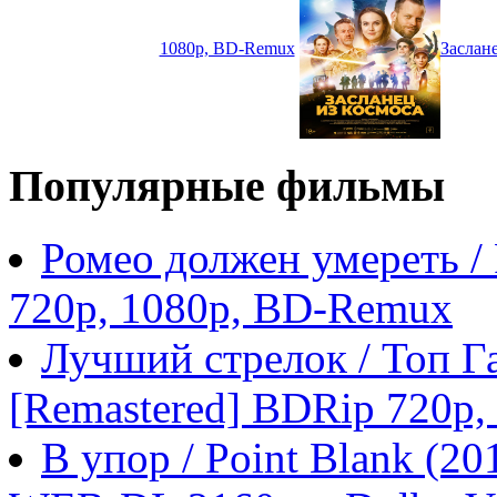
1080p, BD-Remux
Заслане
Популярные фильмы
Ромео должен умереть /
720p, 1080p, BD-Remux
Лучший стрелок / Топ Га
[Remastered] BDRip 720p
В упор / Point Blank (