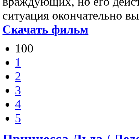
враждующих, но его дейст
ситуация окончательно вы
Скачать фильм
100
1
2
3
4
5
Принцесса Льда / Ледо