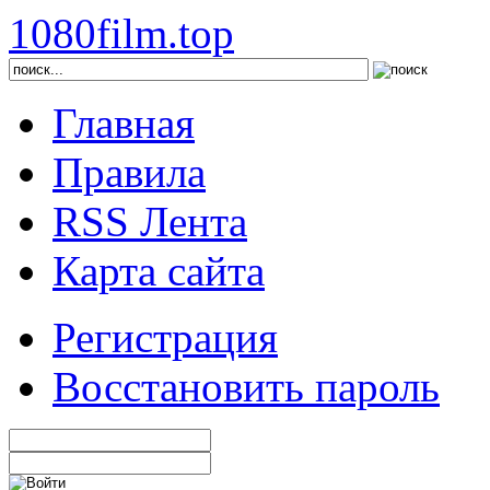
1080film.top
Главная
Правила
RSS Лента
Карта сайта
Регистрация
Восстановить пароль