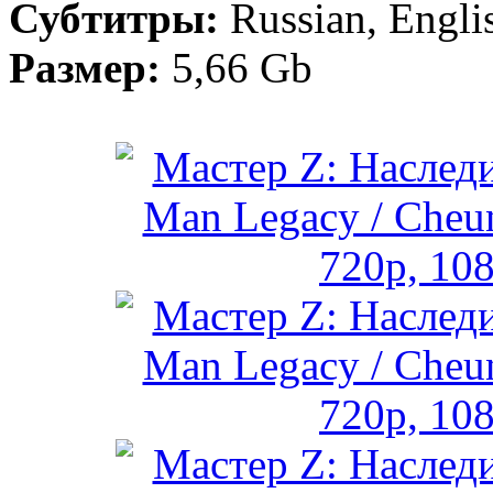
Субтитры:
Russian, Engli
Размер:
5,66 Gb