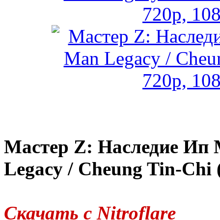
Мастер Z: Наследие Ип М
Legacy / Cheung Tin-Chi
Скачать с Nitroflare