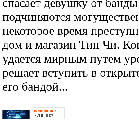
спасает девушку от банды
подчиняются могуществен
некоторое время преступн
дом и магазин Тин Чи. Ко
удается мирным путем уре
решает вступить в открыт
его бандой...