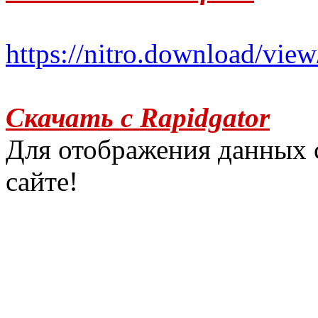
https://nitro.download/v
Скачать с Rapidgator
Для отображения данных 
сайте!