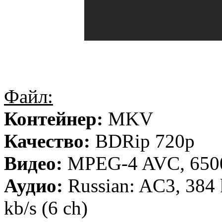
Файл:
Контейнер:
MKV
Качество:
BDRip 720p
Видео:
MPEG-4 AVC, 6500
Аудио:
Russian: AC3, 384 
kb/s (6 ch)