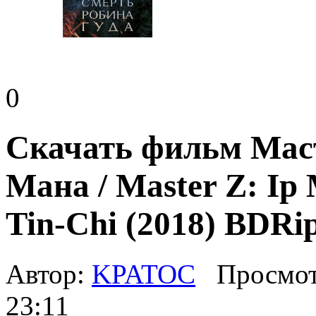
0
Скачать фильм Маст
Мана / Master Z: Ip
Tin-Chi (2018) BDRi
Автор:
KPATOC
Просмот
23:11