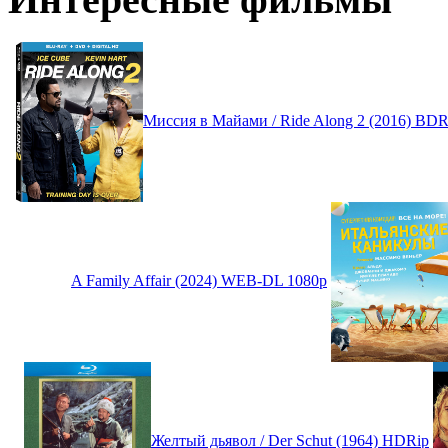
Миссия в Майами / Ride Along 2 (2016) BD
A Family Affair (2024) WEB-DL 1080p
Желтый дьявол / Der Schut (1964) HDRip