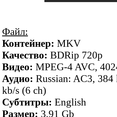
Файл:
Контейнер:
MKV
Качество:
BDRip 720p
Видео:
MPEG-4 AVC, 4024
Аудио:
Russian: AC3, 384 
kb/s (6 ch)
Субтитры:
English
Размер:
3,91 Gb