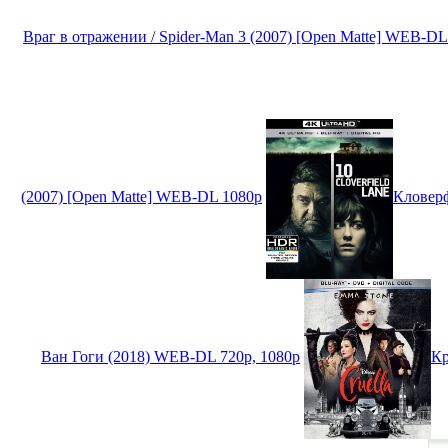
Враг в отражении / Spider-Man 3 (2007) [Open Matte] WEB-DL
(2007) [Open Matte] WEB-DL 1080p
Кловерф
Ван Гоги (2018) WEB-DL 720p, 1080p
Кр