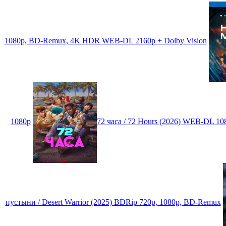
1080p, BD-Remux, 4K HDR WEB-DL 2160p + Dolby Vision
1080p
72 часа / 72 Hours (2026) WEB-DL 1
пустыни / Desert Warrior (2025) BDRip 720p, 1080p, BD-Remux