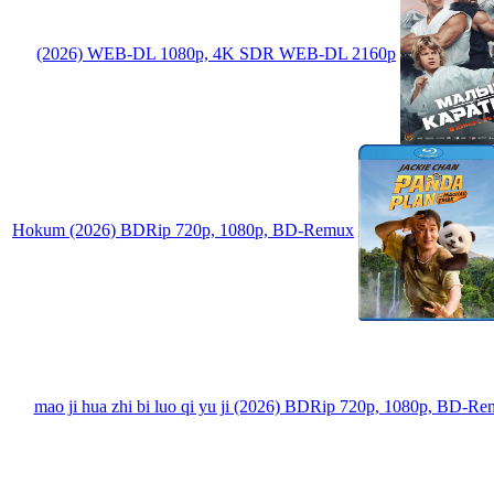
(2026) WEB-DL 1080p, 4K SDR WEB-DL 2160p
Hokum (2026) BDRip 720p, 1080p, BD-Remux
mao ji hua zhi bi luo qi yu ji (2026) BDRip 720p, 1080p, BD-R