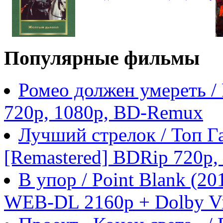
Популярные фильмы
Ромео должен умереть /
720p, 1080p, BD-Remux
Лучший стрелок / Топ Га
[Remastered] BDRip 720p
В упор / Point Blank (
WEB-DL 2160p + Dolby Vi