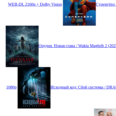
WEB-DL 2160p + Dolby Vision
Супергёрл 
Орудия. Новая глава / Waktu Maghrib 2 (2
1080p
Исходный код: Сбой системы / DR