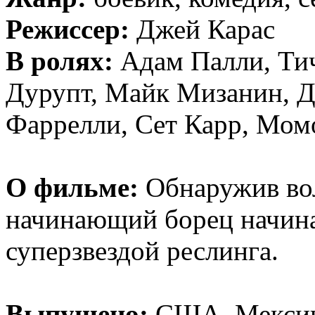
Режиссер:
Джей Карас
В ролях:
Адам Палли, Тич
Дурупт, Майк Мизанин, Д
Фаррелли, Сет Карр, Мом
О фильме:
Обнаружив во
начинающий борец начина
суперзвездой реслинга.
Выпущено:
США, Мекси