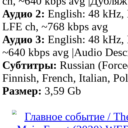
ch, ~640 kbps avg |Дубляж
Аудио 2:
English: 48 kHz,
LFE ch, ~768 kbps avg
Аудио 3:
English: 48 kHz, 
~640 kbps avg |Audio Descr
Субтитры:
Russian (Forced
Finnish, French, Italian, P
Размер:
3,59 Gb