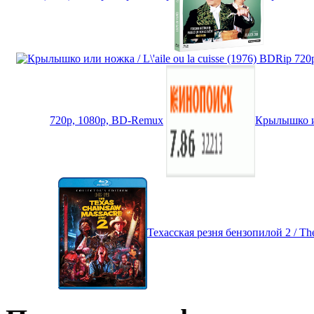
720p, 1080p, BD-Remux
Крылышко ил
Техасская резня бензопилой 2 / T