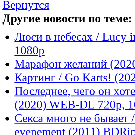
Другие новости по теме:
Люси в небесах / Lucy 
1080p
Марафон желаний (202
Картинг / Go Karts! (2
Последнее, чего он хоте
(2020) WEB-DL 720p, 10
Секса много не бывает /
evenement (2011) BDRip 