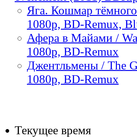
Яга. Кошмар тёмного
1080p, BD-Remux, B
Афера в Майами / Wa
1080p, BD-Remux
Джентльмены / The G
1080p, BD-Remux
Текущее время