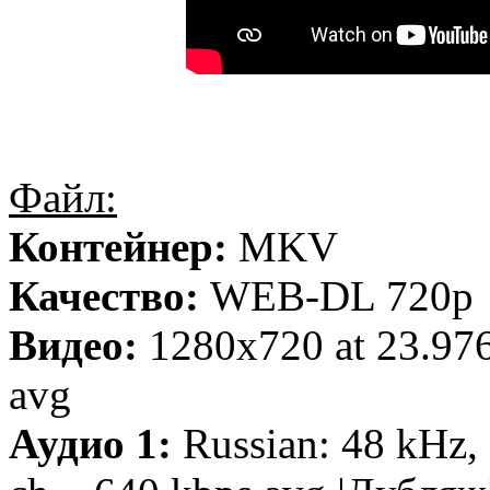
Файл:
Контейнер:
MKV
Качество:
WEB-DL 720p
Видео:
1280x720 at 23.97
avg
Аудио 1:
Russian: 48 kHz,