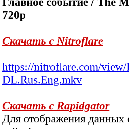
Главное событие / The 
720p
Скачать с Nitroflare
https://nitroflare.com/v
DL.Rus.Eng.mkv
Скачать с Rapidgator
Для отображения данных 