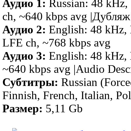
Аудио 1:
Russian: 48 kHz,
ch, ~640 kbps avg |Дубляж
Аудио 2:
English: 48 kHz,
LFE ch, ~768 kbps avg
Аудио 3:
English: 48 kHz, 
~640 kbps avg |Audio Descr
Субтитры:
Russian (Forced
Finnish, French, Italian, P
Размер:
5,11 Gb