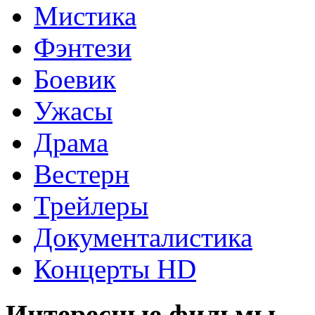
Мистика
Фэнтези
Боевик
Ужасы
Драма
Вестерн
Трейлеры
Документалистика
Концерты HD
Интересные фильмы