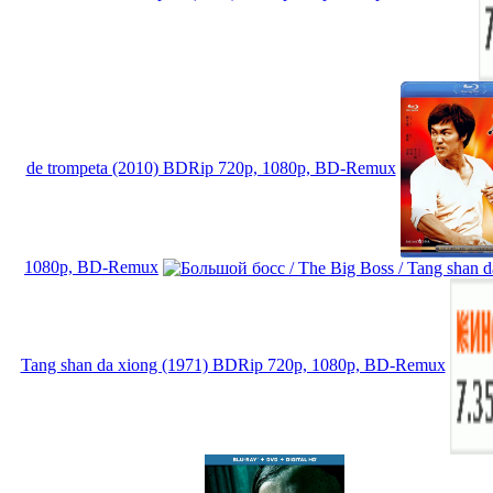
de trompeta (2010) BDRip 720p, 1080p, BD-Remux
1080p, BD-Remux
Tang shan da xiong (1971) BDRip 720p, 1080p, BD-Remux