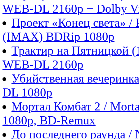
WEB-DL 2160p + Dolby Vi
Проект «Конец света» / P
(IMAX) BDRip 1080p
Трактир на Пятницкой 
WEB-DL 2160p
Убийственная вечеринка
DL 1080p
Мортал Комбат 2 / Morta
1080p, BD-Remux
До последнего раунда / N