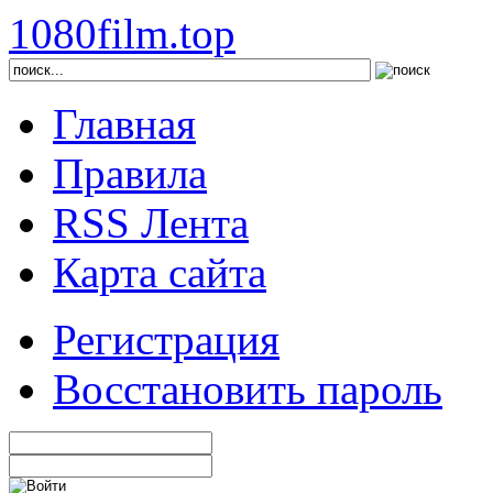
1080film.top
Главная
Правила
RSS Лента
Карта сайта
Регистрация
Восстановить пароль