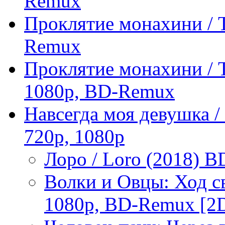
Remux
Проклятие монахини / 
Remux
Проклятие монахини / 
1080p, BD-Remux
Навсегда моя девушка /
720p, 1080p
Лоро / Loro (2018) 
Волки и Овцы: Ход с
1080p, BD-Remux [2