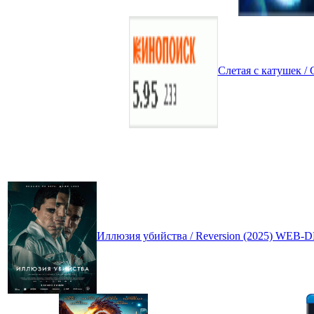
Слетая с катушек /
Иллюзия убийства / Reversion (2025) WEB-D