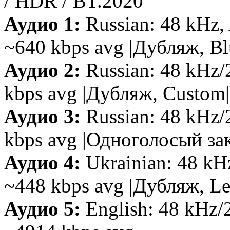
/ HDR / BT.2020
Аудио 1:
Russian: 48 kHz, 
~640 kbps avg |Дубляж, Bl
Аудио 2:
Russian: 48 kHz
kbps avg |Дубляж, Custom|
Аудио 3:
Russian: 48 kHz
kbps avg |Одноголосый за
Аудио 4:
Ukrainian: 48 kHz
~448 kbps avg |Дубляж, L
Аудио 5:
English: 48 kHz/