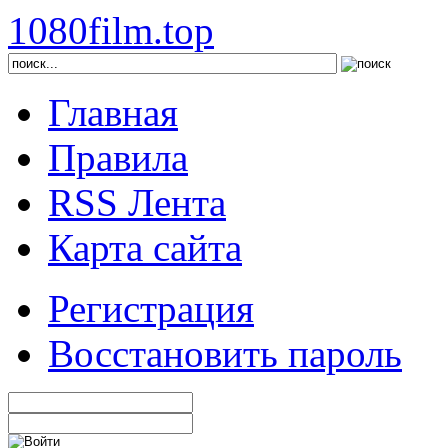
1080film.top
Главная
Правила
RSS Лента
Карта сайта
Регистрация
Восстановить пароль