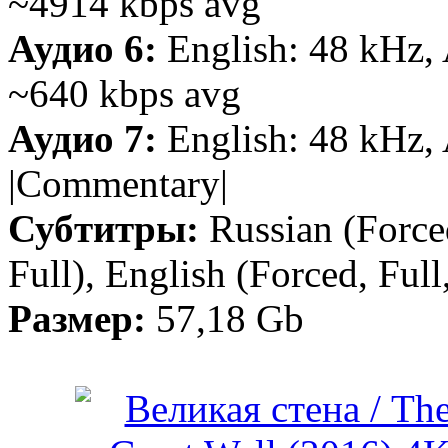
~4914 kbps avg
Аудио 6:
English: 48 kHz, 
~640 kbps avg
Аудио 7:
English: 48 kHz, 
|Commentary|
Субтитры:
Russian (Forced
Full), English (Forced, Ful
Размер:
57,18 Gb