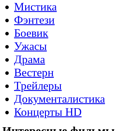
Мистика
Фэнтези
Боевик
Ужасы
Драма
Вестерн
Трейлеры
Документалистика
Концерты HD
Интересные фильмы