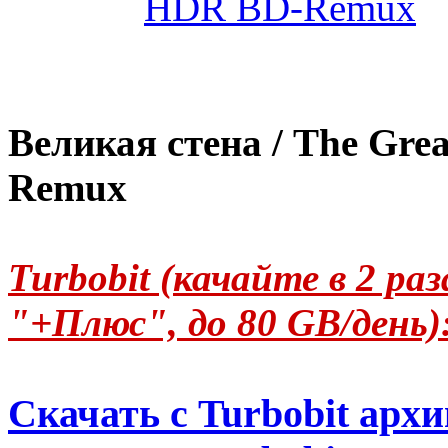
Великая стена / The Gre
Remux
Turbobit (качайте в 2 р
"+Плюс", до 80 GB/день)
Скачать с Turbobit архи