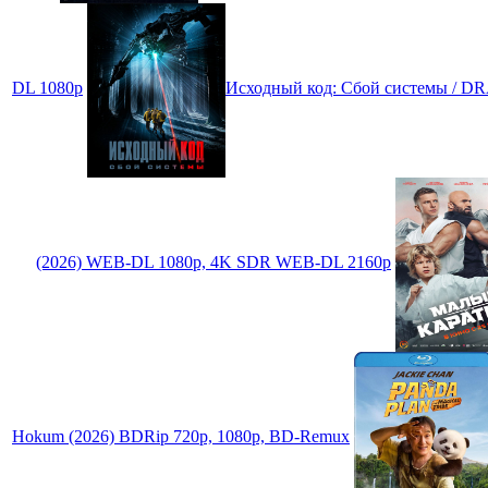
DL 1080p
Исходный код: Сбой системы / D
(2026) WEB-DL 1080p, 4K SDR WEB-DL 2160p
Hokum (2026) BDRip 720p, 1080p, BD-Remux