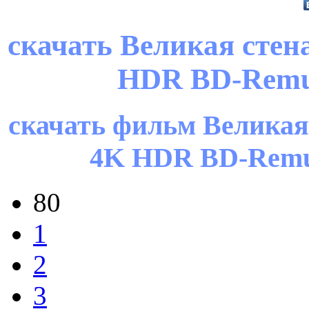
скачать Великая стена
HDR BD-Remux
скачать фильм Великая с
4K HDR BD-Remux
80
1
2
3