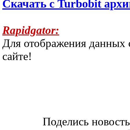
Скачать с Turbobit архи
Rapidgator:
Для отображения данных 
сайте!
Поделись новость