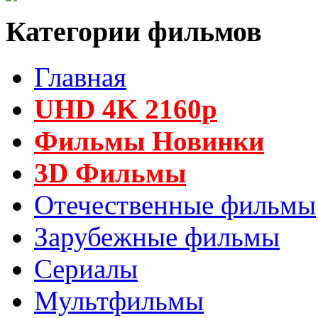
Категории фильмов
Главная
UHD 4K 2160p
Фильмы Новинки
3D Фильмы
Отечественные фильмы
Зарубежные фильмы
Сериалы
Мультфильмы