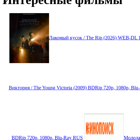
Лакомый кусок / The Rip (2026) WEB-DL 
Виктория / The Young Victoria (2009) BDRip 720p, 1080p, Bl
BDRip 720p, 1080p, Blu-Ray RUS
Молодая