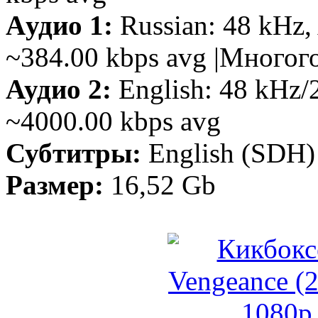
Aудио 1:
Russian: 48 kHz, 
~384.00 kbps avg |Многог
Аудио 2:
English: 48 kHz/
~4000.00 kbps avg
Субтитры:
English (SDH)
Размер:
16,52 Gb