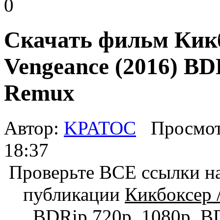
0
Скачать фильм Кикб
Vengeance (2016) BD
Remux
Автор:
KPATOC
Просмот
18:37
Проверьте ВСЕ ссылки на
публикации
Кикбоксер /
BDRip 720p, 1080p, 