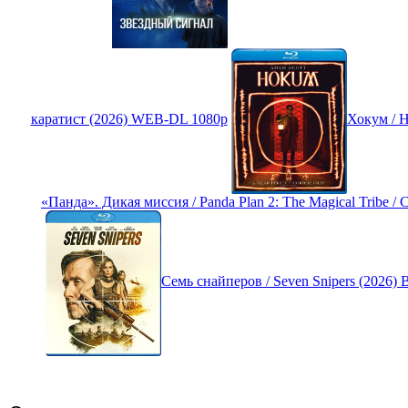
каратист (2026) WEB-DL 1080p
Хокум / 
«Панда». Дикая миссия / Panda Plan 2: The Magical Tribe / 
Семь снайперов / Seven Snipers (2026