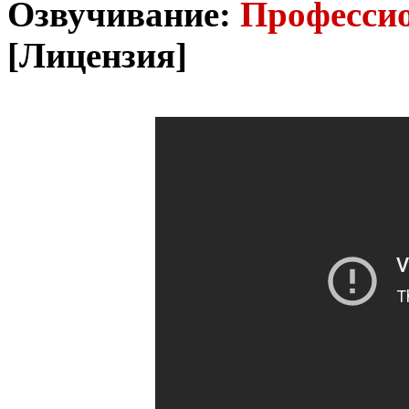
Озвучивание:
Профессио
[Лицензия]