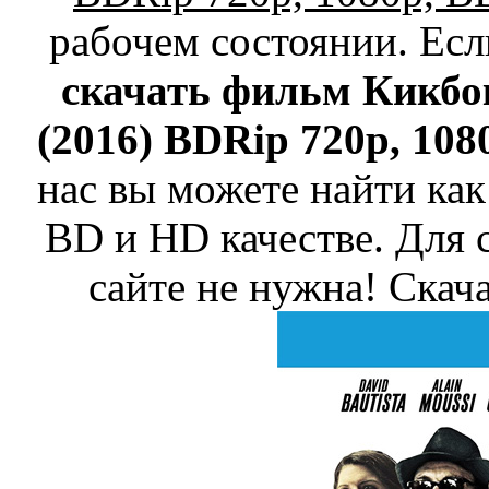
рабочем состоянии. Есл
скачать фильм Кикбок
(2016) BDRip 720p, 108
нас вы можете найти как
BD и HD качестве. Для 
сайте не нужна! Скач