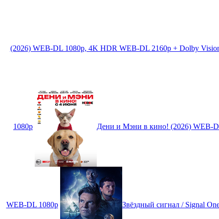
(2026) WEB-DL 1080p, 4K HDR WEB-DL 2160p + Dolby Visio
1080p
Дени и Мэни в кино! (2026) WEB-D
WEB-DL 1080p
Звёздный сигнал / Signal 