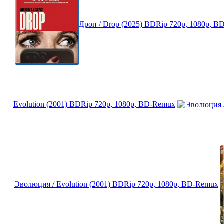
Дроп / Drop (2025) BDRip 720p, 1080p, 
Evolution (2001) BDRip 720p, 1080p, BD-Remux
Эволюция / Evolution (2001) BDRip 720p, 1080p, BD-Remux