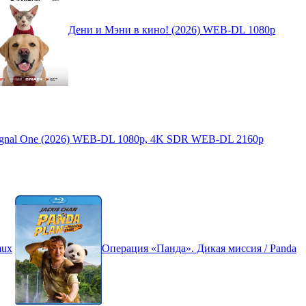
Дени и Мэни в кино! (2026) WEB-DL 1080p
Signal One (2026) WEB-DL 1080p, 4K SDR WEB-DL 2160p
mux
Операция «Панда». Дикая миссия / Panda