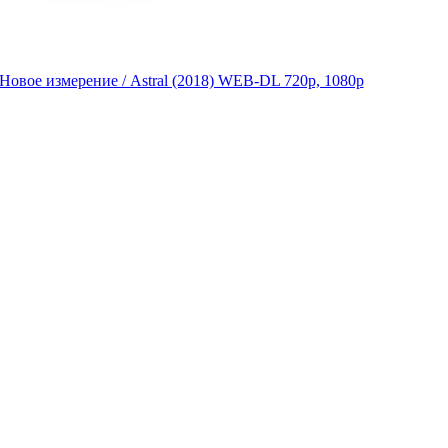
Новое измерение / Astral (2018) WEB-DL 720p, 1080p