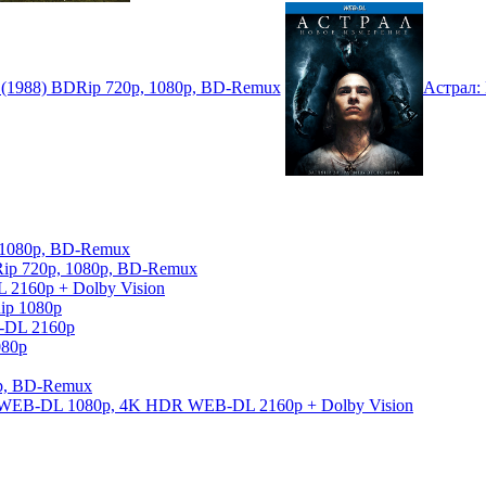
 (1988) BDRip 720p, 1080p, BD-Remux
Астрал: 
, 1080p, BD-Remux
Rip 720p, 1080p, BD-Remux
 2160p + Dolby Vision
ip 1080p
-DL 2160p
080p
0p, BD-Remux
026) WEB-DL 1080p, 4K HDR WEB-DL 2160p + Dolby Vision