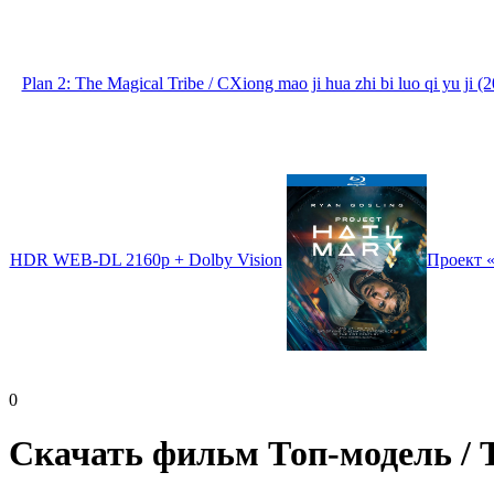
Plan 2: The Magical Tribe / CXiong mao ji hua zhi bi luo qi yu 
HDR WEB-DL 2160p + Dolby Vision
Проект «
0
Скачать фильм Топ-модель / T