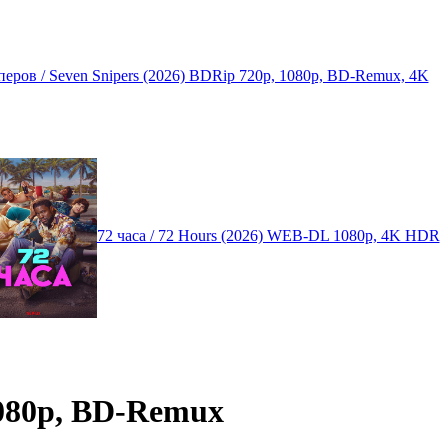
еров / Seven Snipers (2026) BDRip 720p, 1080p, BD-Remux, 4K
72 часа / 72 Hours (2026) WEB-DL 1080p, 4K HDR
1080p, BD-Remux