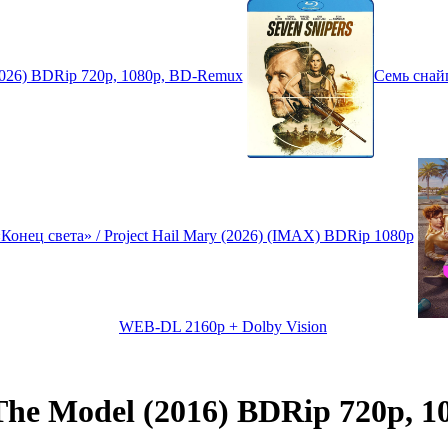
ji (2026) BDRip 720p, 1080p, BD-Remux
Семь снайп
Конец света» / Project Hail Mary (2026) (IMAX) BDRip 1080p
WEB-DL 2160p + Dolby Vision
he Model (2016) BDRip 720p, 