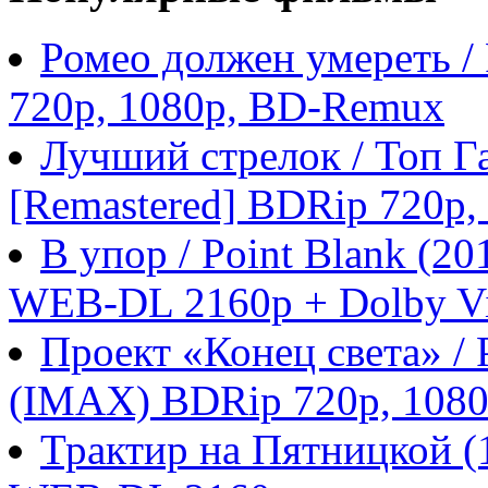
Ромео должен умереть /
720p, 1080p, BD-Remux
Лучший стрелок / Топ Га
[Remastered] BDRip 720p
В упор / Point Blank (
WEB-DL 2160p + Dolby Vi
Проект «Конец света» / P
(IMAX) BDRip 720p, 108
Трактир на Пятницкой 