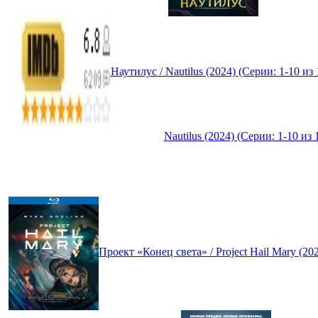
Наутилус / Nautilus (2024) (Серии: 1-10
Nautilus (2024) (Серии: 1-10 
Проект «Конец света» / Project Hail Mary (