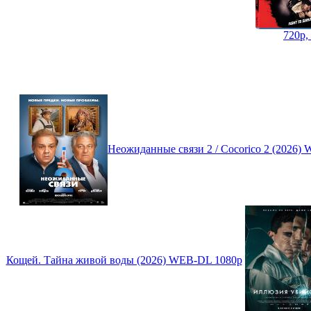
720p,
Неожиданные связи 2 / Cocorico 2 (2026
Кощей. Тайна живой воды (2026) WEB-DL 1080p