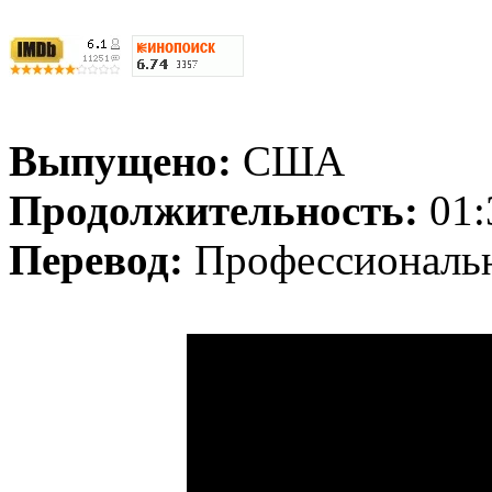
Выпущено:
США
Продолжительность:
01:
Перевод:
Профессиональн