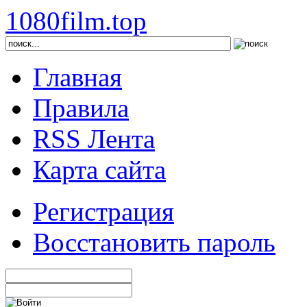
1080film.top
Главная
Правила
RSS Лента
Карта сайта
Регистрация
Восстановить пароль