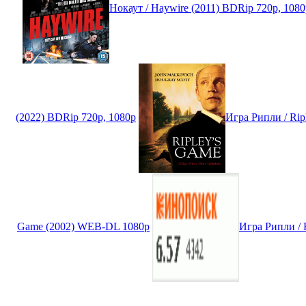
Нокаут / Haywire (2011) BDRip 720p, 108
(2022) BDRip 720p, 1080p
Игра Рипли / Ri
Game (2002) WEB-DL 1080p
Игра Рипли / 