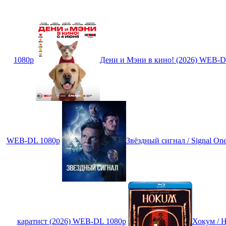
1080p
Дени и Мэни в кино! (2026) WEB-D
WEB-DL 1080p
Звёздный сигнал / Signal 
каратист (2026) WEB-DL 1080p
Хокум / 