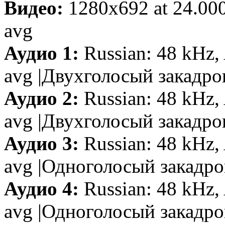
Видео:
1280x692 at 24.00
avg
Аудио 1:
Russian: 48 kHz,
avg |Двухголосый закадр
Аудио 2:
Russian: 48 kHz,
avg |Двухголосый закадр
Аудио 3:
Russian: 48 kHz,
avg |Одноголосый закадро
Аудио 4:
Russian: 48 kHz,
avg |Одноголосый закадр