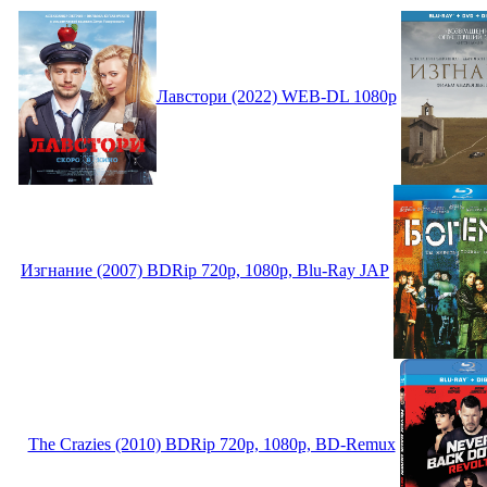
Лавстори (2022) WEB-DL 1080p
Изгнание (2007) BDRip 720p, 1080p, Blu-Ray JAP
The Crazies (2010) BDRip 720p, 1080p, BD-Remux