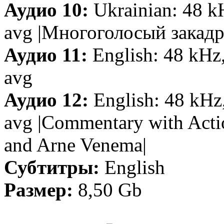
Аудио 10:
Ukrainian: 48 k
avg |Многоголосый закад
Аудио 11:
English: 48 kHz
avg
Аудио 12:
English: 48 kHz
avg |Commentary with Acti
and Arne Venema|
Субтитры:
English
Размер:
8,50 Gb