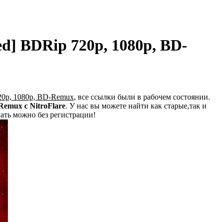
ed] BDRip 720p, 1080p, BD-
720p, 1080p, BD-Remux
, все ссылки были в рабочем состоянии.
Remux с NitroFlare
. У нас вы можете найти как старые,так и
ать можно без регистрации!