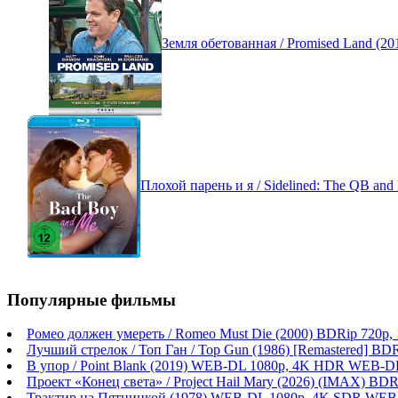
Земля обетованная / Promised Land (2
Плохой парень и я / Sidelined: The QB an
Популярные фильмы
Ромео должен умереть / Romeo Must Die (2000) BDRip 720p
Лучший стрелок / Топ Ган / Top Gun (1986) [Remastered] BD
В упор / Point Blank (2019) WEB-DL 1080p, 4K HDR WEB-DL
Проект «Конец света» / Project Hail Mary (2026) (IMAX) BDR
Трактир на Пятницкой (1978) WEB-DL 1080p, 4K SDR WEB