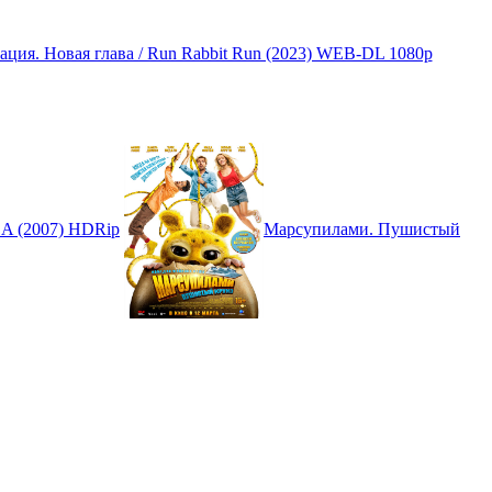
ация. Новая глава / Run Rabbit Run (2023) WEB-DL 1080p
 A (2007) HDRip
Марсупилами. Пушистый