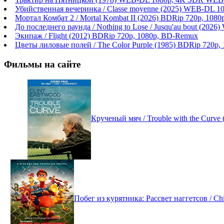
Убийственная вечеринка / Classe moyenne (2025) WEB-DL 1
Мортал Комбат 2 / Mortal Kombat II (2026) BDRip 720p, 108
До последнего раунда / Nothing to Lose / Jusqu'au bout (2
Экипаж / Flight (2012) BDRip 720p, 1080p, BD-Remux
Цветы лиловые полей / The Color Purple (1985) BDRip 720p
Фильмы на сайте
Крученый мяч / Trouble with the Curv
Побег из курятника: Рассвет наггетсов / 