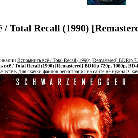
 Total Recall (1990) [Remaster
бликации
Вспомнить всё / Total Recall (1990) [Remastered] BDRip 
всё / Total Recall (1990) [Remastered] BDRip 720p, 1080p, BD-
честве. Для скачки файлов регистрация на сайте не нужна! Скач