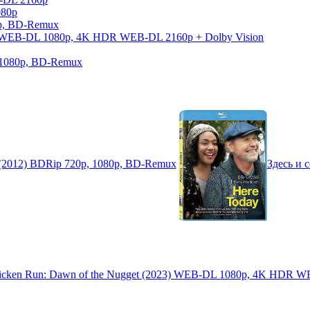
080p
0p, BD-Remux
026) WEB-DL 1080p, 4K HDR WEB-DL 2160p + Dolby Vision
, 1080p, BD-Remux
e (2012) BDRip 720p, 1080p, BD-Remux
Здесь и 
Chicken Run: Dawn of the Nugget (2023) WEB-DL 1080p, 4K HDR W