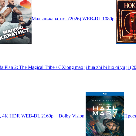
Малыш-каратист (2026) WEB-DL 1080p
Plan 2: The Magical Tribe / CXiong mao ji hua zhi bi luo qi yu ji
ux, 4K HDR WEB-DL 2160p + Dolby Vision
Проек