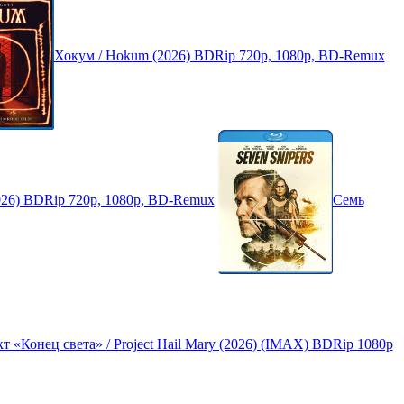
Хокум / Hokum (2026) BDRip 720p, 1080p, BD-Remux
 (2026) BDRip 720p, 1080p, BD-Remux
Семь
т «Конец света» / Project Hail Mary (2026) (IMAX) BDRip 1080p