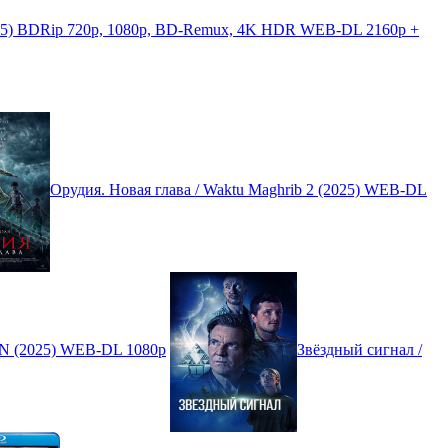
025) BDRip 720p, 1080p, BD-Remux, 4K HDR WEB-DL 2160p +
Орудия. Новая глава / Waktu Maghrib 2 (2025) WEB-DL
N (2025) WEB-DL 1080p
Звёздный сигнал /