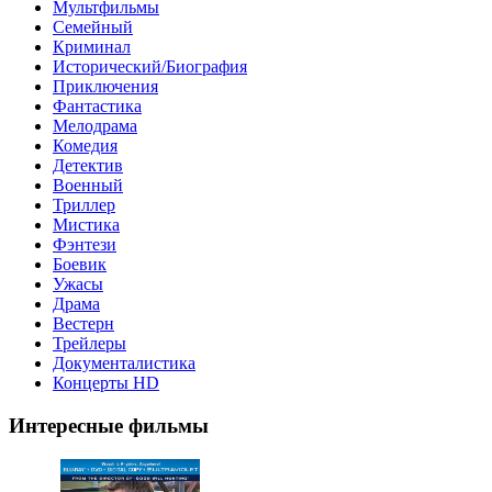
Мультфильмы
Семейный
Криминал
Исторический/Биография
Приключения
Фантастика
Мелодрама
Комедия
Детектив
Военный
Триллер
Мистика
Фэнтези
Боевик
Ужасы
Драма
Вестерн
Трейлеры
Документалистика
Концерты HD
Интересные фильмы