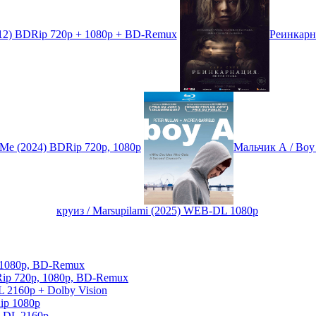
012) BDRip 720p + 1080p + BD-Remux
Реинкарн
d Me (2024) BDRip 720p, 1080p
Мальчик А / Boy
круиз / Marsupilami (2025) WEB-DL 1080p
, 1080p, BD-Remux
Rip 720p, 1080p, BD-Remux
 2160p + Dolby Vision
ip 1080p
-DL 2160p