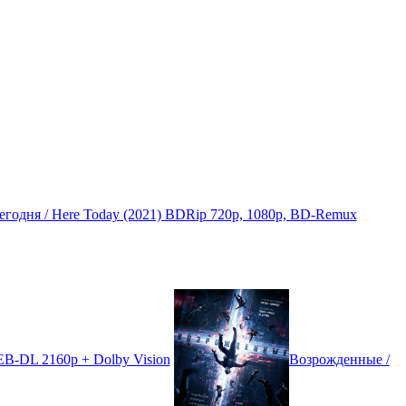
сегодня / Here Today (2021) BDRip 720p, 1080p, BD-Remux
EB-DL 2160p + Dolby Vision
Возрожденные /