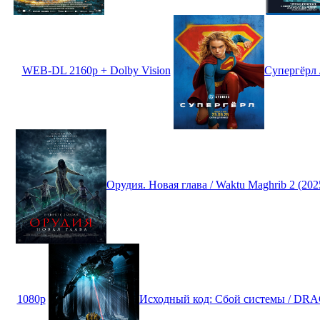
WEB-DL 2160p + Dolby Vision
Супергёрл 
Орудия. Новая глава / Waktu Maghrib 2 (2
1080p
Исходный код: Сбой системы / DR