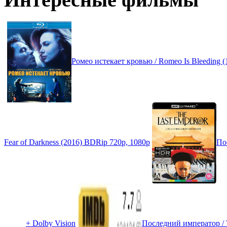
Ромео истекает кровью / Romeo Is Bleeding 
Fear of Darkness (2016) BDRip 720p, 1080p
По
+ Dolby Vision
Последний император / T