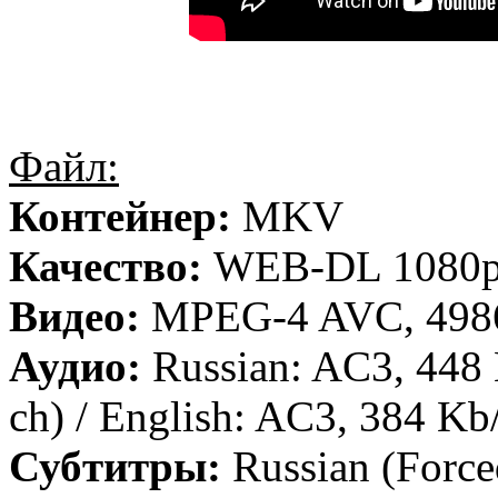
Файл:
Контейнер:
MKV
Качество:
WEB-DL 1080
Видео:
MPEG-4 AVC, 4986
Аудио:
Russian: AC3, 448 
ch) / English: AC3, 384 Kb/
Субтитры:
Russian (Force