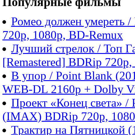
Популярные фильмы
Ромео должен умереть /
720p, 1080p, BD-Remux
Лучший стрелок / Топ Га
[Remastered] BDRip 720p
В упор / Point Blank (
WEB-DL 2160p + Dolby Vi
Проект «Конец света» / P
(IMAX) BDRip 720p, 108
Трактир на Пятницкой 