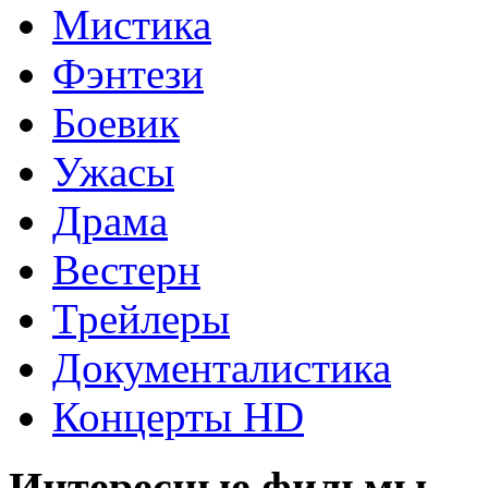
Мистика
Фэнтези
Боевик
Ужасы
Драма
Вестерн
Трейлеры
Документалистика
Концерты HD
Интересные фильмы