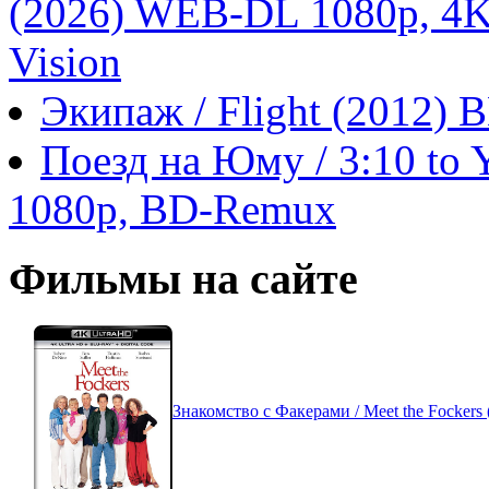
(2026) WEB-DL 1080p, 4
Vision
Экипаж / Flight (2012)
Поезд на Юму / 3:10 to 
1080p, BD-Remux
Фильмы на сайте
Знакомство с Факерами / Meet the Focker