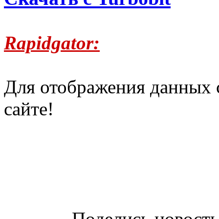
Rapidgator:
Для отображения данных 
сайте!
Поделись новость