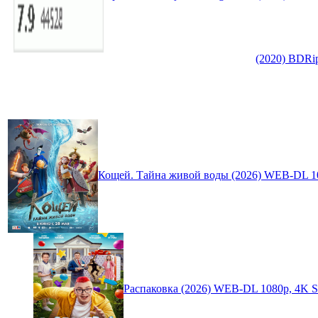
(2020) BDRi
Кощей. Тайна живой воды (2026) WEB-DL 1
Распаковка (2026) WEB-DL 1080p, 4K