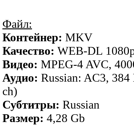
Файл:
Контейнер:
MKV
Качество:
WEB-DL 1080
Видео:
MPEG-4 AVC, 4000
Аудио:
Russian: AC3, 384 
ch)
Субтитры:
Russian
Размер:
4,28 Gb