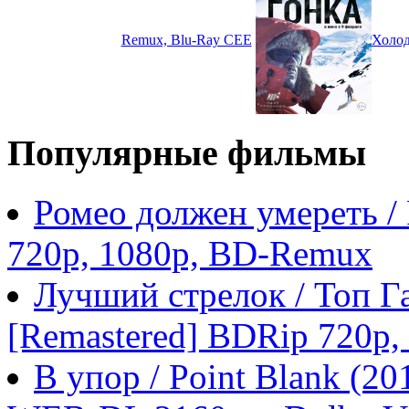
Remux, Blu-Ray CEE
Холод
Популярные фильмы
Ромео должен умереть /
720p, 1080p, BD-Remux
Лучший стрелок / Топ Га
[Remastered] BDRip 720p
В упор / Point Blank (