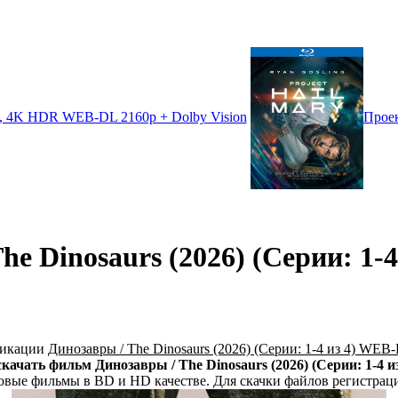
ux, 4K HDR WEB-DL 2160p + Dolby Vision
Проек
e Dinosaurs (2026) (Серии: 1-
ликации
Динозавры / The Dinosaurs (2026) (Серии: 1-4 из 4) WE
скачать фильм Динозавры / The Dinosaurs (2026) (Серии: 1-4
новые фильмы в BD и HD качестве. Для скачки файлов регистраци