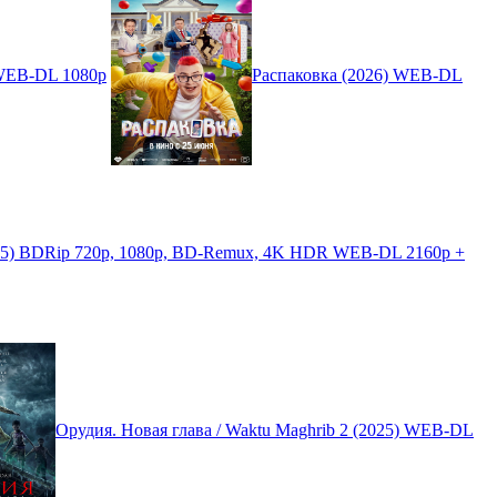
 WEB-DL 1080p
Распаковка (2026) WEB-DL
025) BDRip 720p, 1080p, BD-Remux, 4K HDR WEB-DL 2160p +
Орудия. Новая глава / Waktu Maghrib 2 (2025) WEB-DL