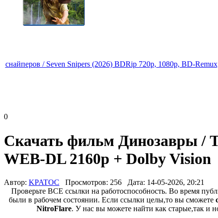
снайперов / Seven Snipers (2026) BDRip 720p, 1080p, BD-Rem
0
Скачать фильм Динозавры / Th
WEB-DL 2160p + Dolby Vision
Автор:
KPATOC
Просмотров: 256
Дата: 14-05-2026, 20:21
Проверьте ВСЕ ссылки на работоспособность. Во время пуб
были в рабочем состоянии. Если ссылки целы,то вы сможете
NitroFlare
. У нас вы можете найти как старые,так и 