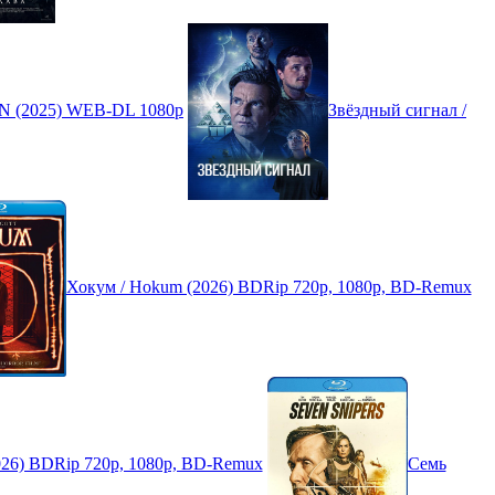
N (2025) WEB-DL 1080p
Звёздный сигнал /
Хокум / Hokum (2026) BDRip 720p, 1080p, BD-Remux
 (2026) BDRip 720p, 1080p, BD-Remux
Семь