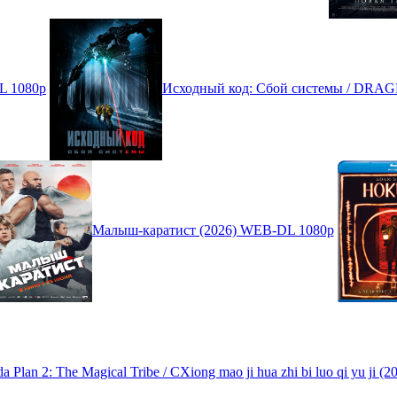
L 1080p
Исходный код: Сбой системы / DRAG
Малыш-каратист (2026) WEB-DL 1080p
Plan 2: The Magical Tribe / CXiong mao ji hua zhi bi luo qi yu ji