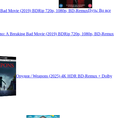
Путь: Во все
ino: A Breaking Bad Movie (2019) BDRip 720p, 1080p, BD-Remux
Орудия / Weapons (2025) 4K HDR BD-Remux + Dolby