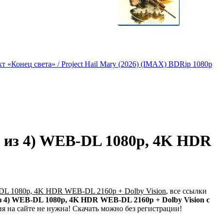
т «Конец света» / Project Hail Mary (2026) (IMAX) BDRip 1080p
4 из 4) WEB-DL 1080p, 4K HDR
B-DL 1080p, 4K HDR WEB-DL 2160p + Dolby Vision
, все ссылки
 из 4) WEB-DL 1080p, 4K HDR WEB-DL 2160p + Dolby Vision с
я на сайте не нужна! Скачать можно без регистрации!