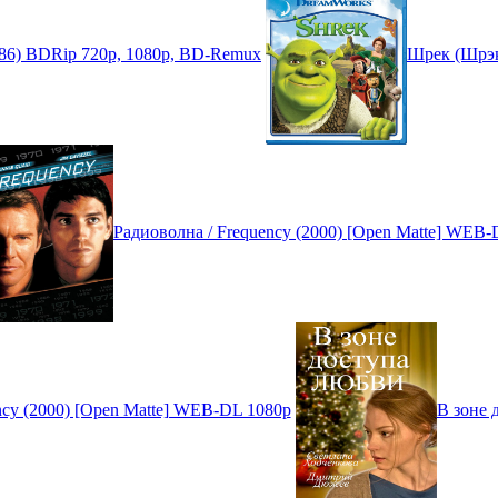
(1986) BDRip 720p, 1080p, BD-Remux
Шрек (Шрэк)
Радиоволна / Frequency (2000) [Open Matte] WEB
ncy (2000) [Open Matte] WEB-DL 1080p
В зоне 