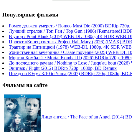
Популярные фильмы
Ромео должен умереть / Romeo Must Die (2000) BDRip 720p
Лучший стрелок / Топ Ган / Top Gun (1986) [Remastered] BD
В упор / Point Blank (2019) WEB-DL 1080p, 4K HDR WEB-DL
Проект «Конец света» / Project Hail Mary (2026) (IMAX) BDR
Трактир на Пятницкой (1978) WEB-DL 1080p, 4K SDR WEB
Убийственная вечеринка / Classe moyenne (2025) WEB-DL 1
Мортал Комбат 2 / Mortal Kombat II (2026) BDRip 720p, 108
До последнего раунда / Nothing to Lose / Jusqu'au bout (2
Экипаж / Flight (2012) BDRip 720p, 1080p, BD-Remux
Поезд на Юму / 3:10 to Yuma (2007) BDRip 720p, 1080p, BD
Фильмы на сайте
Лицо ангела / The Face of an Angel (2014) B