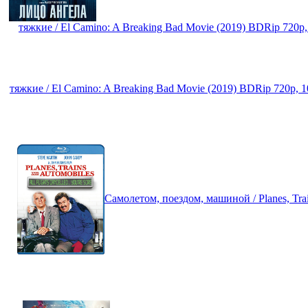
тяжкие / El Camino: A Breaking Bad Movie (2019) BDRip 720
тяжкие / El Camino: A Breaking Bad Movie (2019) BDRip 720p,
Самолетом, поездом, машиной / Planes, Tr