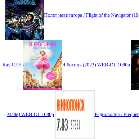
Полет навигатора / Flight of the Navigator 
Ray CEE
Я богиня (2023) WEB-DL 1080p
Matte] WEB-DL 1080p
Радиоволна / Freque