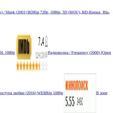
 / Shrek (2001) BDRip 720p, 1080p, 3D (HOU), BD-Remux, Blu-
-DL 1080p
Радиоволна / Frequency (2000) [Open
доступа любви (2016) WEBRip 1080p
В зоне