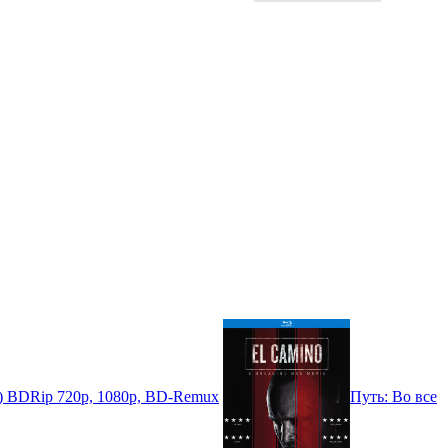
1) BDRip 720p, 1080p, BD-Remux
Путь: Во все