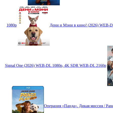
1080p
Дени и Мэни в кино! (2026) WEB-D
Signal One (2026) WEB-DL 1080p, 4K SDR WEB-DL 2160p
Операция «Панда». Дикая миссия / Panda 