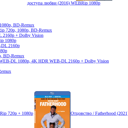
доступа любви (2016) WEBRip 1080p
, 1080p, BD-Remux
Rip 720p, 1080p, BD-Remux
 2160p + Dolby Vision
ip 1080p
-DL 2160p
080p
0p, BD-Remux
026) WEB-DL 1080p, 4K HDR WEB-DL 2160p + Dolby Vision
-Remux
DRip 720p + 1080p
Отцовство / Fatherhood (202