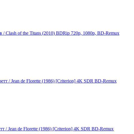
 / Clash of the Titans (2010) BDRip 720p, 1080p, BD-Remux
тт / Jean de Florette (1986) [Criterion] 4K SDR BD-Remux
т / Jean de Florette (1986) [Criterion] 4K SDR BD-Remux