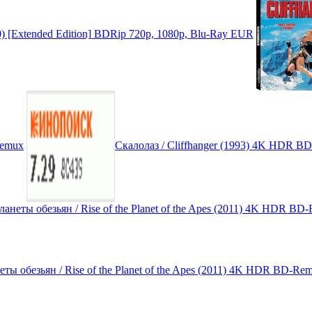
0) [Extended Edition] BDRip 720p, 1080p, Blu-Ray EUR
Remux
Скалолаз / Cliffhanger (1993) 4K HDR B
ты обезьян / Rise of the Planet of the Apes (2011) 4K HDR BD-Re