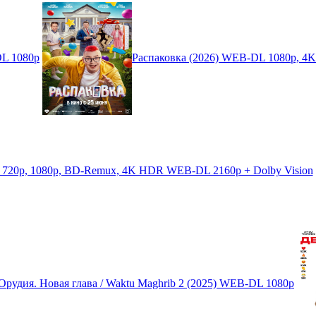
DL 1080p
Распаковка (2026) WEB-DL 1080p, 
p 720p, 1080p, BD-Remux, 4K HDR WEB-DL 2160p + Dolby Vision
Орудия. Новая глава / Waktu Maghrib 2 (2025) WEB-DL 1080p