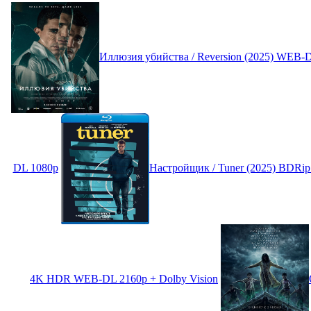
Иллюзия убийства / Reversion (2025) WEB-
DL 1080p
Настройщик / Tuner (2025) BDRi
4K HDR WEB-DL 2160p + Dolby Vision