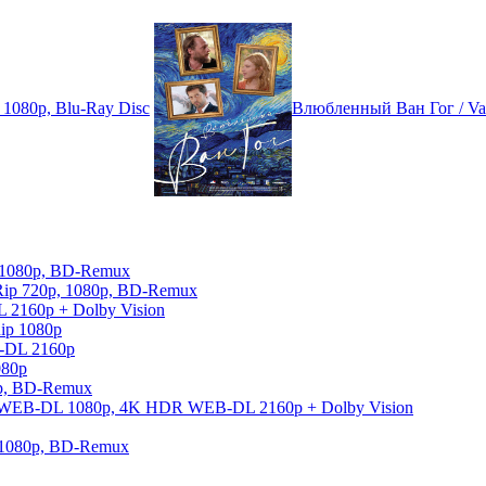
 1080p, Blu-Ray Disc
Влюбленный Ван Гог / Va
, 1080p, BD-Remux
Rip 720p, 1080p, BD-Remux
 2160p + Dolby Vision
ip 1080p
-DL 2160p
080p
0p, BD-Remux
026) WEB-DL 1080p, 4K HDR WEB-DL 2160p + Dolby Vision
, 1080p, BD-Remux