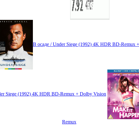
В осаде / Under Siege (1992) 4K HDR BD-Remux +
der Siege (1992) 4K HDR BD-Remux + Dolby Vision
Remux