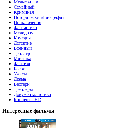
Мультфильмы
Семейный
Криминал
Исторический/Биография
Приключения
Фантастика
Мелодрама
Комедия
Детектив
Военный
Триллер
Мистика
Фэнтези
Боевик
Ужасы
Драма
Вестерн
Трейлеры
Документалистика
Концерты HD
Интересные фильмы