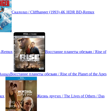
Скалолаз / Cliffhanger (1993) 4K HDR BD-Remux
D-Remux
Восстание планеты обезьян / Rise of
Восстание планеты обезьян / Rise of the Planet of the Apes
mux
Жизнь других / The Lives of Others / Das