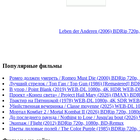
Leben der Anderen (2006) BDRip 720p,
Популярные фильмы
Ромео должен умереть / Romeo Must Die (2000) BDRip 720p
Лучший стрелок / Топ Ган / Top Gun (1986) [Remastered] BD
В упор / Point Blank (2019) WEB-DL 1080p, 4K HDR WEB-DL
Проект «Конец света» / Project Hail Mary (2026) (IMAX) BDR
Трактир на Пятницкой (1978) WEB-DL 1080p, 4K SDR WEB
Убийственная вечеринка / Classe moyenne (2025) WEB-DL 1
Мортал Комбат 2 / Mortal Kombat II (2026) BDRip 720p, 108
До последнего раунда / Nothing to Lose / Jusqu'au bout (2
Экипаж / Flight (2012) BDRip 720p, 1080p, BD-Remux
Цветы лиловые полей / The Color Purple (1985) BDRip 720p