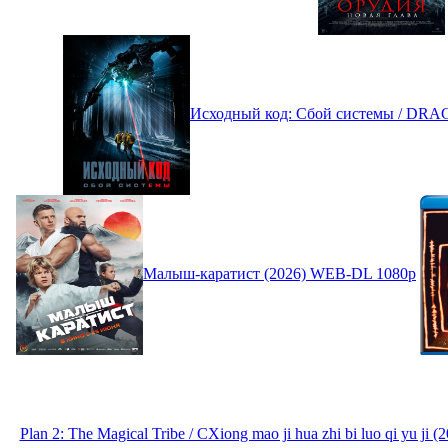
Исходный код: Сбой системы / DRA
Малыш-каратист (2026) WEB-DL 1080p
Plan 2: The Magical Tribe / CXiong mao ji hua zhi bi luo qi yu 