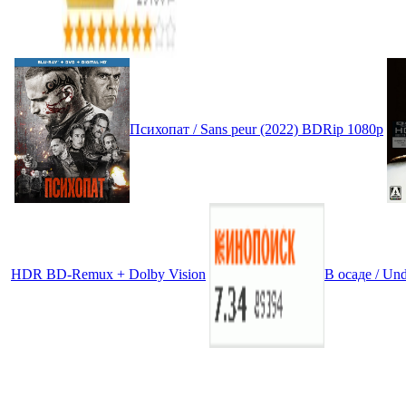
Психопат / Sans peur (2022) BDRip 1080p
HDR BD-Remux + Dolby Vision
В осаде / Un