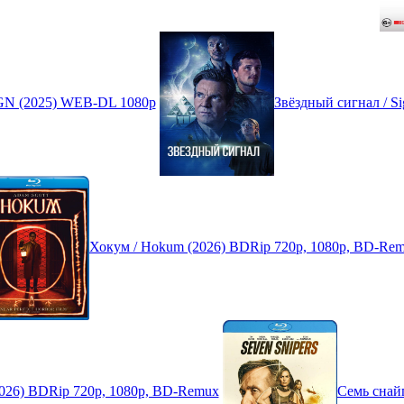
GN (2025) WEB-DL 1080p
Звёздный сигнал / 
Хокум / Hokum (2026) BDRip 720p, 1080p, BD-Re
ji (2026) BDRip 720p, 1080p, BD-Remux
Семь снайп