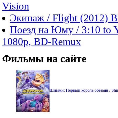
Vision
Экипаж / Flight (2012)
Поезд на Юму / 3:10 to 
1080p, BD-Remux
Фильмы на сайте
Шимми: Первый король обезьян / Shi