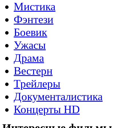
Мистика
Фэнтези
Боевик
Ужасы
Драма
Вестерн
Трейлеры
Документалистика
Концерты HD
Интересные фильмы