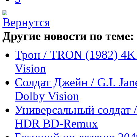
Другие новости по теме:
Трон / TRON (1982) 4
Vision
Солдат Джейн / G.I. J
Dolby Vision
Универсальный солдат / 
HDR BD-Remux