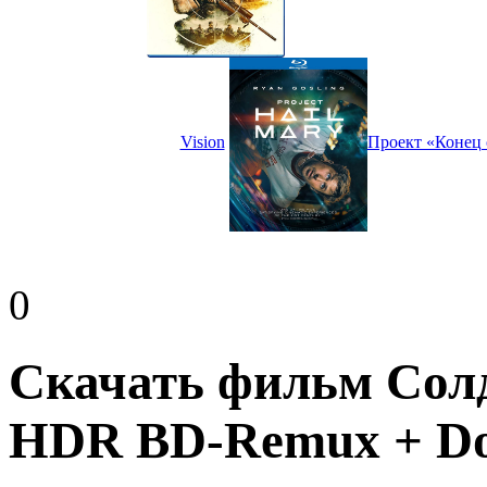
Vision
Проект «Конец с
0
Скачать фильм Солда
HDR BD-Remux + Dol