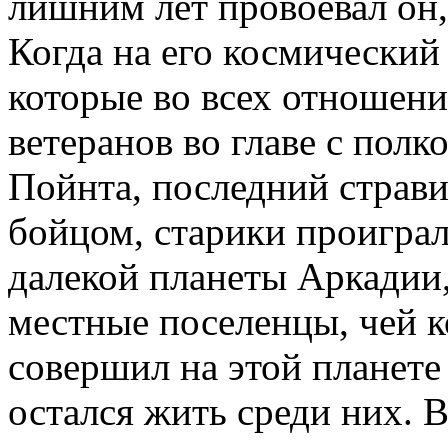
лишним лет провоевал он,
Когда на его космический
которые во всех отношен
ветеранов во главе с пол
Пойнта, последний страви
бойцом, старики проиграл
далекой планеты Аркадии
местные поселенцы, чей к
совершил на этой планет
остался жить среди них. В