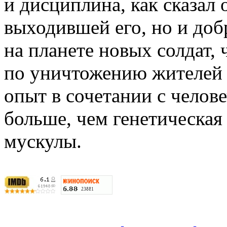
и дисциплина, как сказал
выходившей его, но и доб
на планете новых солдат,
по уничтожению жителей к
опыт в сочетании с челов
больше, чем генетическая
мускулы.