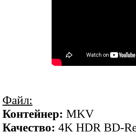
Файл:
Контейнер:
MKV
Качество:
4K HDR BD-Rem