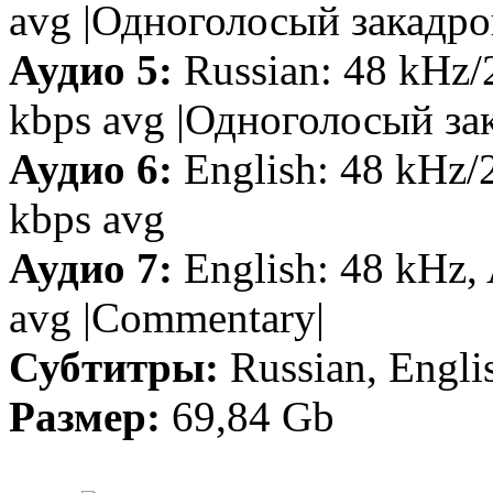
avg |Одноголосый закадр
Аудио 5:
Russian: 48 kHz/
kbps avg |Одноголосый з
Аудио 6:
English: 48 kHz/
kbps avg
Аудио 7:
English: 48 kHz, 
avg |Commentary|
Субтитры:
Russian, Engli
Размер:
69,84 Gb