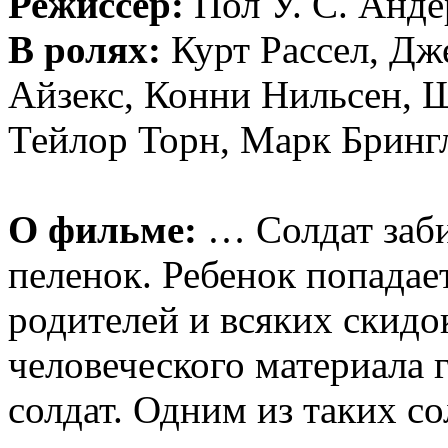
Режиссер:
Пол У. С. Анд
В ролях:
Курт Рассел, Дж
Айзекс, Конни Нильсен, 
Тейлор Торн, Марк Брингл
О фильме:
… Солдат заби
пеленок. Ребенок попадает
родителей и всяких скидо
человеческого материала 
солдат. Одним из таких со