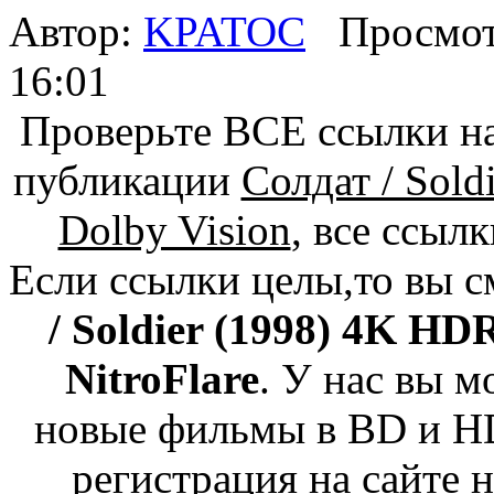
Автор:
KPATOC
Просмот
16:01
Проверьте ВСЕ ссылки на
публикации
Солдат / Sol
Dolby Vision
, все ссыл
Если ссылки целы,то вы 
/ Soldier (1998) 4K HD
NitroFlare
. У нас вы м
новые фильмы в BD и HD
регистрация на сайте 