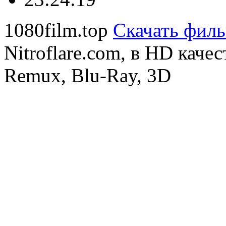
1080film.top
Скачать фил
Nitroflare.com, в HD каче
Remux, Blu-Ray, 3D