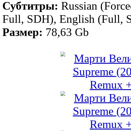
Субтитры:
Russian (Force
Full, SDH), English (Full,
Размер:
78,63 Gb