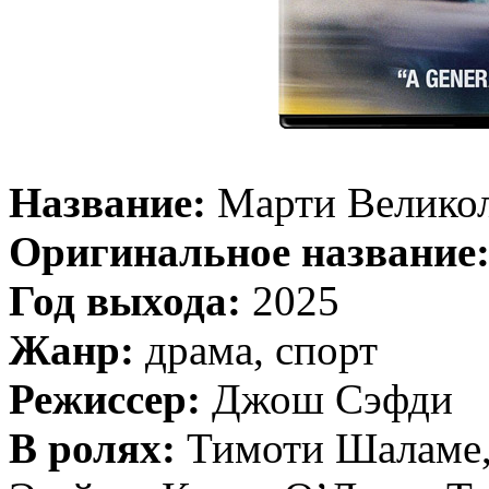
Название:
Марти Велико
Оригинальное название
Год выхода:
2025
Жанр:
драма, спорт
Режиссер:
Джош Сэфди
В ролях:
Тимоти Шаламе,