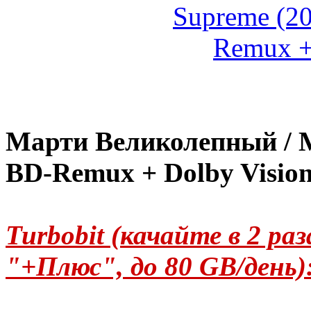
Марти Великолепный / M
BD-Remux + Dolby Visio
Turbobit (качайте в 2 р
"+Плюс", до 80 GB/день)