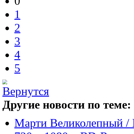
0
1
2
3
4
5
Другие новости по теме:
Марти Великолепный / 