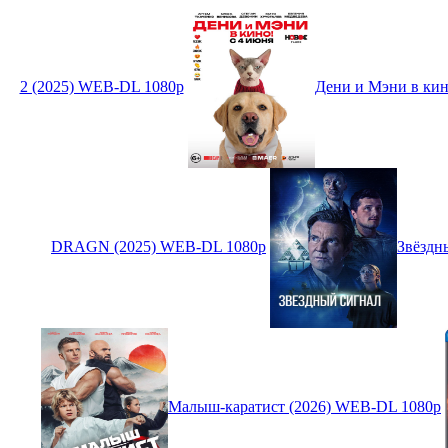
2 (2025) WEB-DL 1080p
Дени и Мэни в кин
DRAGN (2025) WEB-DL 1080p
Звёздн
Малыш-каратист (2026) WEB-DL 1080p