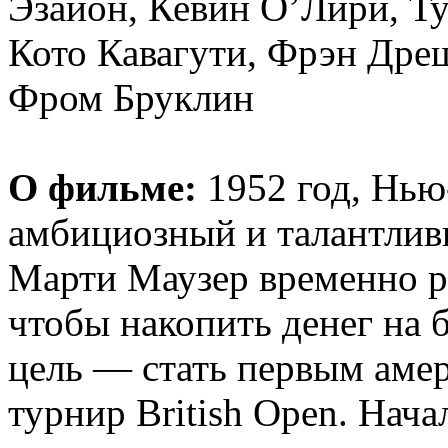
Эзайон, Кевин О’Лири, Tyl
Кото Кавагути, Фрэн Дре
Фром Бруклин
О фильме:
1952 год, Нью
амбициозный и талантлив
Марти Маузер временно р
чтобы накопить денег на 
цель — стать первым аме
турнир British Open. Нача