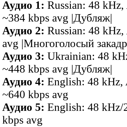
Аудио 1:
Russian: 48 kHz, 
~384 kbps avg |Дубляж|
Аудио 2:
Russian: 48 kHz,
avg |Многоголосый закадр
Аудио 3:
Ukrainian: 48 kHz
~448 kbps avg |Дубляж|
Аудио 4:
English: 48 kHz, 
~640 kbps avg
Аудио 5:
English: 48 kHz/
kbps avg