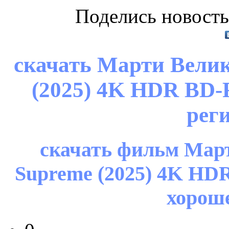
Поделись новость
скачать Марти Велик
(2025) 4K HDR BD-R
рег
скачать фильм Мар
Supreme (2025) 4K HDR
хорош