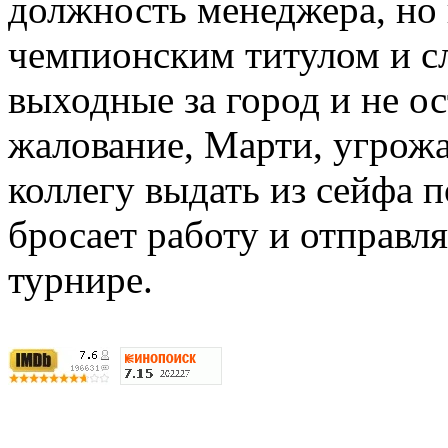
должность менеджера, но 
чемпионским титулом и сла
выходные за город и не о
жалование, Марти, угрожа
коллегу выдать из сейфа 
бросает работу и отправля
турнире.