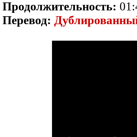
Продолжительность:
01:
Перевод:
Дублированн