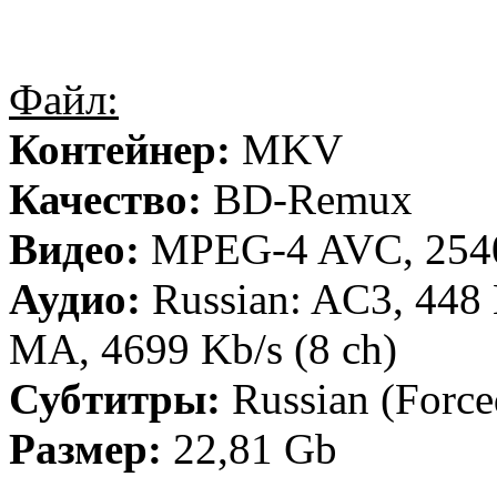
Файл:
Контейнер:
MKV
Качество:
BD-Remux
Видео:
MPEG-4 AVC, 2540
Аудио:
Russian: AC3, 448 
MA, 4699 Kb/s (8 ch)
Субтитры:
Russian (Force
Размер:
22,81 Gb