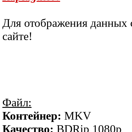
Для отображения данных 
сайте!
Файл:
Контейнер:
MKV
Качество:
BDRip 1080p