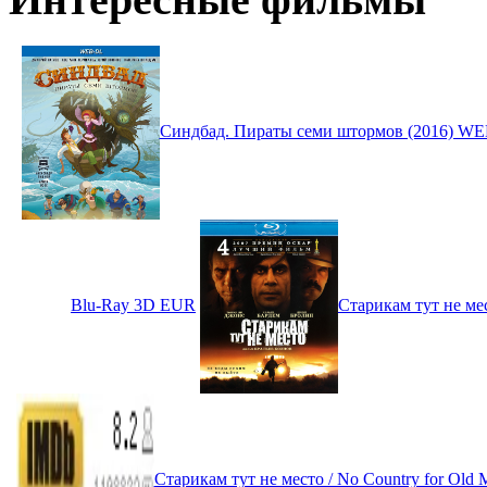
Синдбад. Пираты семи штормов (2016) WE
Blu-Ray 3D EUR
Старикам тут не мес
Старикам тут не место / No Country for Old M