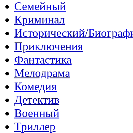
Семейный
Криминал
Исторический/Биограф
Приключения
Фантастика
Мелодрама
Комедия
Детектив
Военный
Триллер