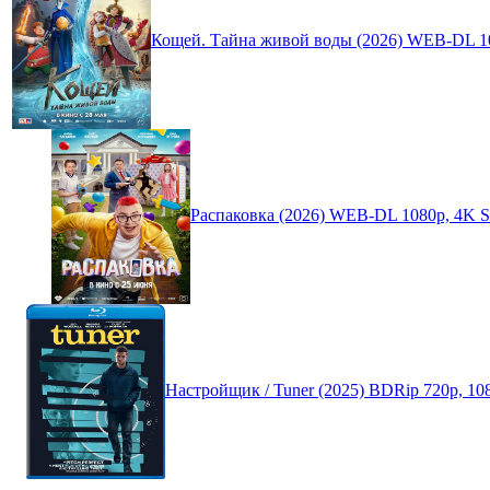
Кощей. Тайна живой воды (2026) WEB-DL 1
Распаковка (2026) WEB-DL 1080p, 4K
Настройщик / Tuner (2025) BDRip 720p, 1