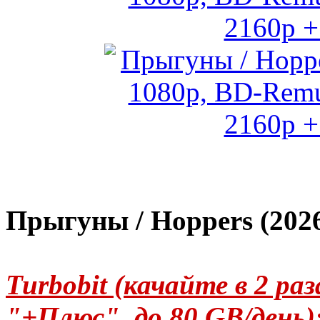
Прыгуны / Hoppers (202
Turbobit (качайте в 2 р
"+Плюс", до 80 GB/день)