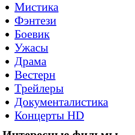
Мистика
Фэнтези
Боевик
Ужасы
Драма
Вестерн
Трейлеры
Документалистика
Концерты HD
Интересные фильмы