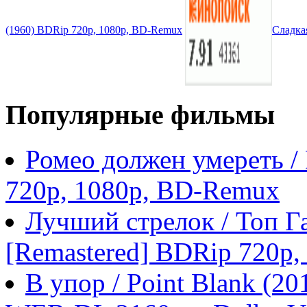
(1960) BDRip 720p, 1080p, BD-Remux
Сладкая
Популярные фильмы
Ромео должен умереть /
720p, 1080p, BD-Remux
Лучший стрелок / Топ Га
[Remastered] BDRip 720p
В упор / Point Blank (