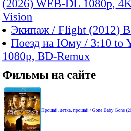
(2026) WEB-DL 1080p, 4
Vision
Экипаж / Flight (2012)
Поезд на Юму / 3:10 to 
1080p, BD-Remux
Фильмы на сайте
Прощай, детка, прощай / Gone Baby Gone (