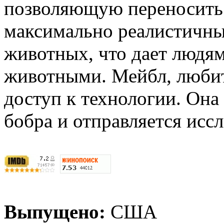
позволяющую переносить 
максимально реалистичн
животных, что дает людя
животными. Мейбл, любит
доступ к технологии. Она 
бобра и отправляется исс
Выпущено:
США