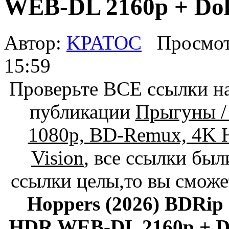
WEB-DL 2160p + Dol
Автор:
KPATOC
Просмот
15:59
Проверьте ВСЕ ссылки на
публикации
Прыгуны / 
1080p, BD-Remux, 4K
Vision
, все ссылки был
ссылки целы,то вы смож
Hoppers (2026) BDRip
HDR WEB-DL 2160p + Dol