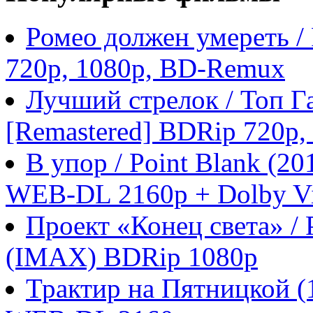
Ромео должен умереть /
720p, 1080p, BD-Remux
Лучший стрелок / Топ Га
[Remastered] BDRip 720p
В упор / Point Blank (
WEB-DL 2160p + Dolby Vi
Проект «Конец света» / P
(IMAX) BDRip 1080p
Трактир на Пятницкой 