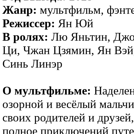
Жанр:
мультфильм, фэнте
Режиссер:
Ян Юй
В ролях:
Лю Яньтин, Джо
Ци, Чжан Цзямин, Ян Вэй
Синь Линэр
О мультфильме:
Наделе
озорной и весёлый мальч
своих родителей и друзей,
полное приключений пут