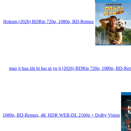
Hokum (2026) BDRip 720p, 1080p, BD-Remux
mao ji hua zhi bi luo qi yu ji (2026) BDRip 720p, 1080p, BD-R
1080p, BD-Remux, 4K HDR WEB-DL 2160p + Dolby Vision