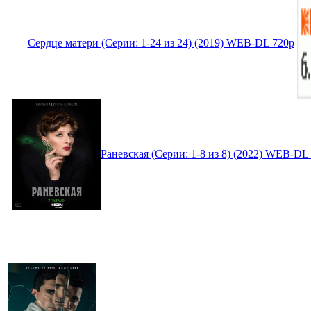
Сердце матери (Серии: 1-24 из 24) (2019) WEB-DL 720p
Раневская (Серии: 1-8 из 8) (2022) WEB-DL