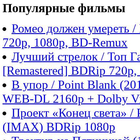
Популярные фильмы
Ромео должен умереть /
720p, 1080p, BD-Remux
Лучший стрелок / Топ Га
[Remastered] BDRip 720p
В упор / Point Blank (
WEB-DL 2160p + Dolby Vi
Проект «Конец света» / P
(IMAX) BDRip 1080p