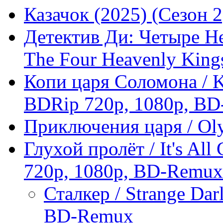
Казачок (2025) (Сезон
Детектив Ди: Четыре Не
The Four Heavenly Kings 
Копи царя Соломона / K
BDRip 720p, 1080p, BD-
Приключения царя / Ol
Глухой пролёт / It's Al
720p, 1080p, BD-Remux
Сталкер / Strange Dar
BD-Remux