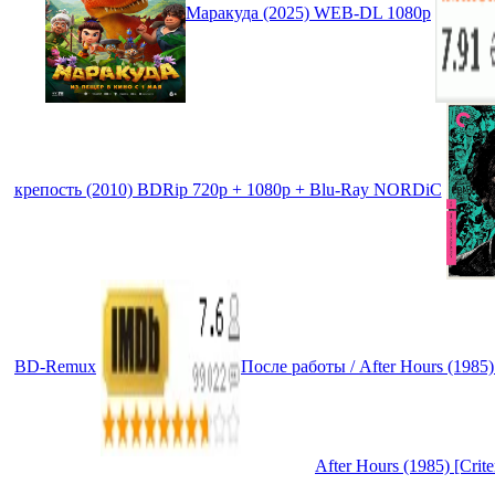
Маракуда (2025) WEB-DL 1080p
крепость (2010) BDRip 720p + 1080p + Blu-Ray NORDiC
BD-Remux
После работы / After Hours (1985
After Hours (1985) [Cri