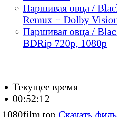
Паршивая овца / Bla
Remux + Dolby Visio
Паршивая овца / Blac
BDRip 720p, 1080p
Текущее время
00:52:13
1080film.top
Скачать фил