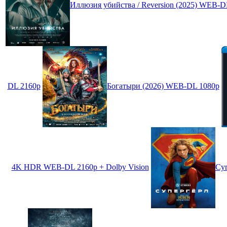
Иллюзия убийства / Reversion (2025) WEB-D
DL 2160p
Богатыри (2026) WEB-DL 1080p
4K HDR WEB-DL 2160p + Dolby Vision
Суп