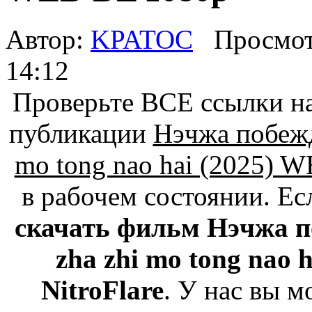
Автор:
KPATOC
Просмот
14:12
Проверьте ВСЕ ссылки на
публикации
Нэчжа побежд
mo tong nao hai (2025) 
в рабочем состоянии. Ес
скачать фильм Нэчжа п
zha zhi mo tong nao 
NitroFlare
. У нас вы м