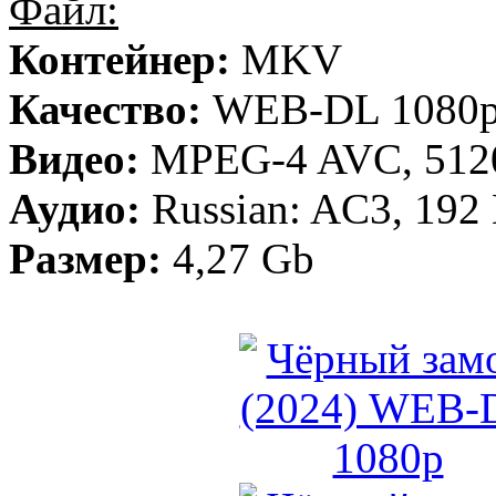
Файл:
Контейнер:
MKV
Качество:
WEB-DL 1080
Видео:
MPEG-4 AVC, 5120
Аудио:
Russian: AC3, 192 
Размер:
4,27 Gb