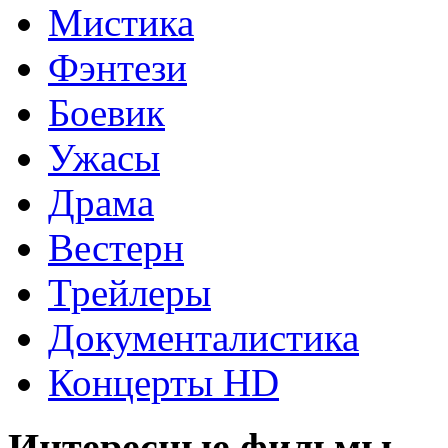
Мистика
Фэнтези
Боевик
Ужасы
Драма
Вестерн
Трейлеры
Документалистика
Концерты HD
Интересные фильмы