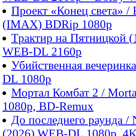
Проект «Конец света» / P
(IMAX) BDRip 1080p
Трактир на Пятницкой 
WEB-DL 2160p
Убийственная вечеринка
DL 1080p
Мортал Комбат 2 / Morta
1080p, BD-Remux
До последнего раунда / N
(2026) WEB-DL 1080p, 4