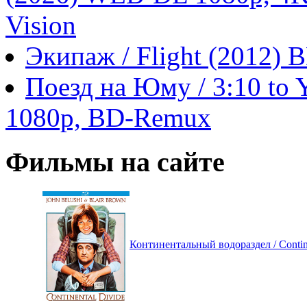
Vision
Экипаж / Flight (2012)
Поезд на Юму / 3:10 to 
1080p, BD-Remux
Фильмы на сайте
Континентальный водораздел / Contin