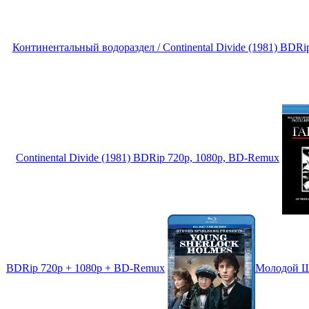
Континентальный водораздел / Continental Divide (1981) BDR
Continental Divide (1981) BDRip 720p, 1080p, BD-Remux
BDRip 720p + 1080p + BD-Remux
Молодой Ше