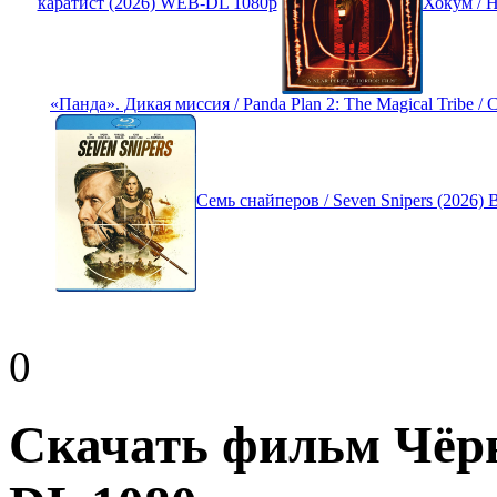
каратист (2026) WEB-DL 1080p
Хокум / 
«Панда». Дикая миссия / Panda Plan 2: The Magical Tribe / 
Семь снайперов / Seven Snipers (2026
0
Скачать фильм Чёр