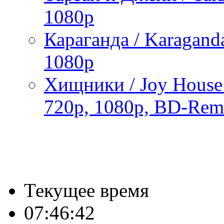
1080p
Караганда / Karagan
1080p
Хищники / Joy House 
720p, 1080p, BD-Re
Текущее время
07:46:43