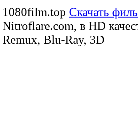
1080film.top
Скачать фил
Nitroflare.com, в HD каче
Remux, Blu-Ray, 3D