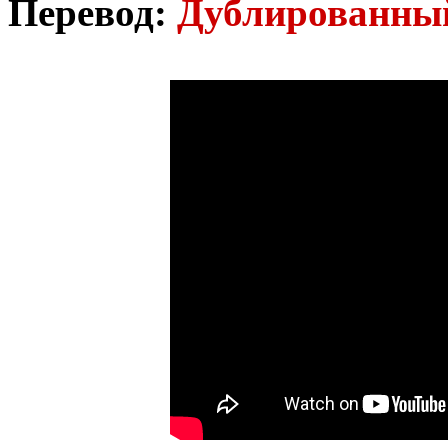
Перевод:
Дублированн