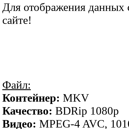
Для отображения данных 
сайте!
Файл:
Контейнер:
MKV
Качество:
BDRip 1080p
Видео:
MPEG-4 AVC, 1010