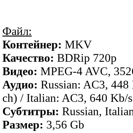
Файл:
Контейнер:
MKV
Качество:
BDRip 720p
Видео:
MPEG-4 AVC, 3526
Аудио:
Russian: AC3, 448 
ch) / Italian: AC3, 640 Kb/s
Субтитры:
Russian, Italia
Размер:
3,56 Gb