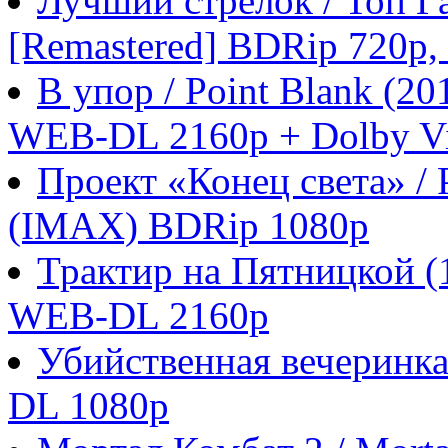
Лучший стрелок / Топ Га
[Remastered] BDRip 720p
В упор / Point Blank (
WEB-DL 2160p + Dolby Vi
Проект «Конец света» / P
(IMAX) BDRip 1080p
Трактир на Пятницкой 
WEB-DL 2160p
Убийственная вечеринка
DL 1080p