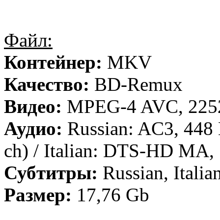
Файл:
Контейнер:
MKV
Качество:
BD-Remux
Видео:
MPEG-4 AVC, 2252
Аудио:
Russian: AC3, 448 
ch) / Italian: DTS-HD MA, 
Субтитры:
Russian, Italia
Размер:
17,76 Gb