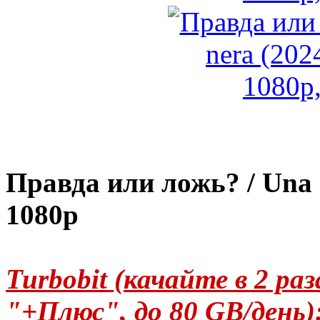
Правда или ложь? / Una 
1080p
Turbobit (качайте в 2 р
"+Плюс", до 80 GB/день)