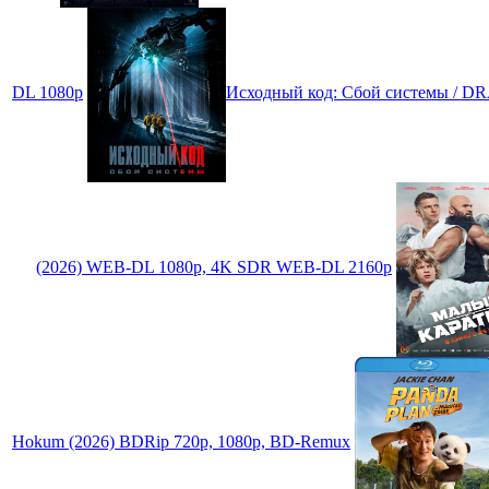
DL 1080p
Исходный код: Сбой системы / D
(2026) WEB-DL 1080p, 4K SDR WEB-DL 2160p
Hokum (2026) BDRip 720p, 1080p, BD-Remux