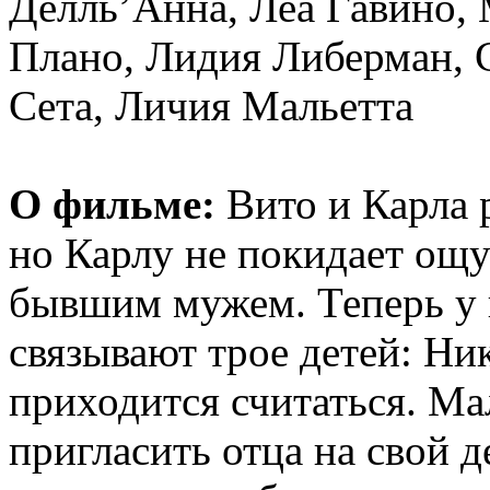
Делль’Анна, Леа Гавино,
Плано, Лидия Либерман, 
Сета, Личия Мальетта
О фильме:
Вито и Карла 
но Карлу не покидает ощу
бывшим мужем. Теперь у 
связывают трое детей: Ник
приходится считаться. М
пригласить отца на свой 