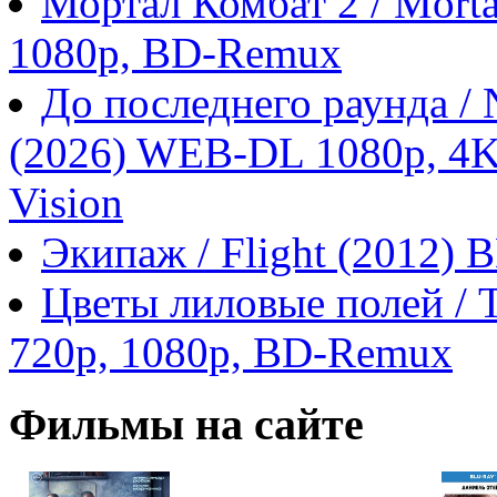
Мортал Комбат 2 / Morta
1080p, BD-Remux
До последнего раунда / N
(2026) WEB-DL 1080p, 4
Vision
Экипаж / Flight (2012)
Цветы лиловые полей / T
720p, 1080p, BD-Remux
Фильмы на сайте