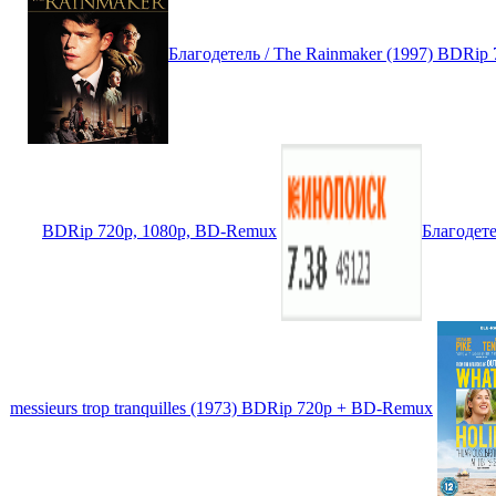
Благодетель / The Rainmaker (1997) BDRip
BDRip 720p, 1080p, BD-Remux
Благодете
messieurs trop tranquilles (1973) BDRip 720p + BD-Remux