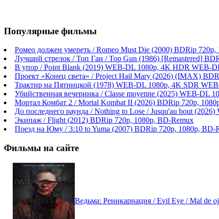
Популярные фильмы
Ромео должен умереть / Romeo Must Die (2000) BDRip 720p
Лучший стрелок / Топ Ган / Top Gun (1986) [Remastered] BD
В упор / Point Blank (2019) WEB-DL 1080p, 4K HDR WEB-DL
Проект «Конец света» / Project Hail Mary (2026) (IMAX) BDR
Трактир на Пятницкой (1978) WEB-DL 1080p, 4K SDR WEB
Убийственная вечеринка / Classe moyenne (2025) WEB-DL 1
Мортал Комбат 2 / Mortal Kombat II (2026) BDRip 720p, 108
До последнего раунда / Nothing to Lose / Jusqu'au bout (2
Экипаж / Flight (2012) BDRip 720p, 1080p, BD-Remux
Поезд на Юму / 3:10 to Yuma (2007) BDRip 720p, 1080p, BD
Фильмы на сайте
Ведьма: Реинкарнация / Evil Eye / Mal de 