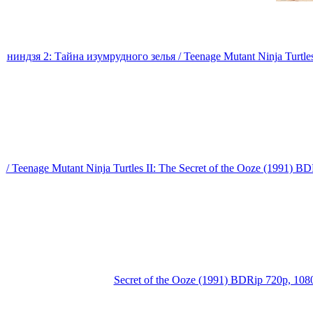
ниндзя 2: Тайна изумрудного зелья / Teenage Mutant Ninja Turtle
/ Teenage Mutant Ninja Turtles II: The Secret of the Ooze (1991)
Secret of the Ooze (1991) BDRip 720p, 1