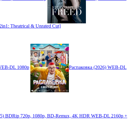
1: Theatrical & Unrated Cut]
 WEB-DL 1080p
Распаковка (2026) WEB-DL
025) BDRip 720p, 1080p, BD-Remux, 4K HDR WEB-DL 2160p +