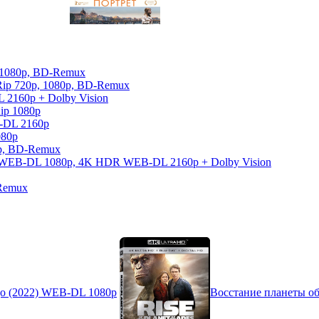
, 1080p, BD-Remux
Rip 720p, 1080p, BD-Remux
 2160p + Dolby Vision
ip 1080p
-DL 2160p
080p
0p, BD-Remux
026) WEB-DL 1080p, 4K HDR WEB-DL 2160p + Dolby Vision
-Remux
ojo (2022) WEB-DL 1080p
Восстание планеты обе