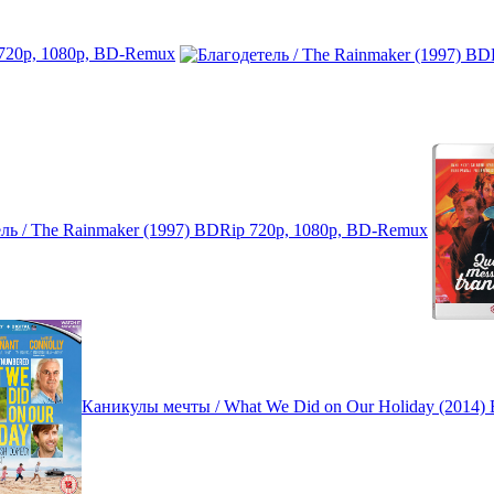
 720p, 1080p, BD-Remux
ль / The Rainmaker (1997) BDRip 720p, 1080p, BD-Remux
Каникулы мечты / What We Did on Our Holiday (2014