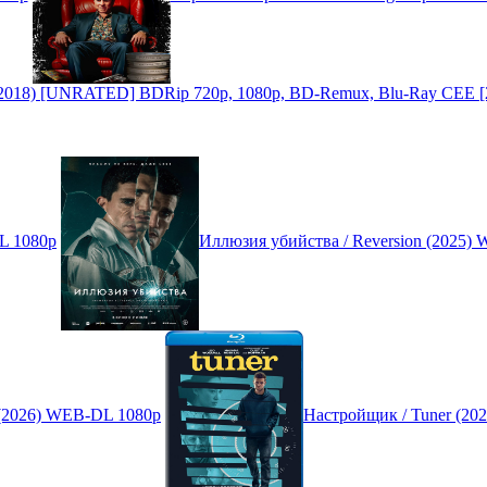
 (2018) [UNRATED] BDRip 720p, 1080p, BD-Remux, Blu-Ray CEE [2in
L 1080p
Иллюзия убийства / Reversion (2025)
(2026) WEB-DL 1080p
Настройщик / Tuner (2