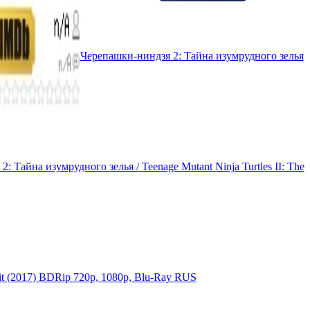
Черепашки-ниндзя 2: Тайна изумрудного зелья
: Тайна изумрудного зелья / Teenage Mutant Ninja Turtles II: The
ait (2017) BDRip 720p, 1080p, Blu-Ray RUS