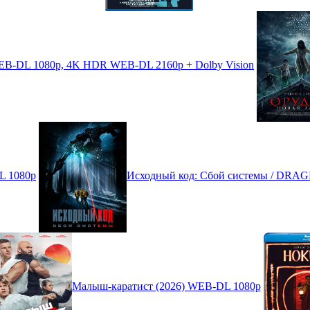
 WEB-DL 1080p, 4K HDR WEB-DL 2160p + Dolby Vision
L 1080p
Исходный код: Сбой системы / DRAG
Малыш-каратист (2026) WEB-DL 1080p