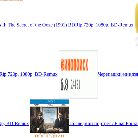
s II: The Secret of the Ooze (1991) BDRip 720p, 1080p, BD-Remux
 BDRip 720p, 1080p, BD-Remux
Черепашки-ниндзя 2
080p, BD-Remux
Последний портрет / Final Portr