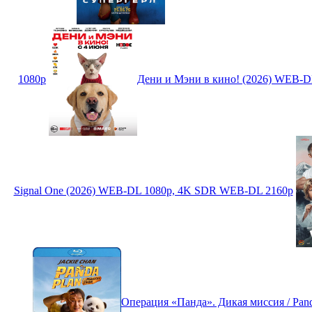
1080p
Дени и Мэни в кино! (2026) WEB-D
Signal One (2026) WEB-DL 1080p, 4K SDR WEB-DL 2160p
Операция «Панда». Дикая миссия / Panda 