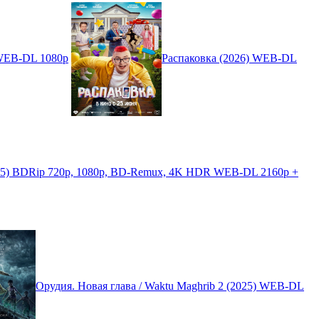
 WEB-DL 1080p
Распаковка (2026) WEB-DL
025) BDRip 720p, 1080p, BD-Remux, 4K HDR WEB-DL 2160p +
Орудия. Новая глава / Waktu Maghrib 2 (2025) WEB-DL