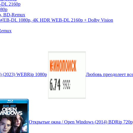
-DL 2160p
080p
0p, BD-Remux
026) WEB-DL 1080p, 4K HDR WEB-DL 2160p + Dolby Vision
-Remux
2) (2023) WEBRip 1080p
Любовь преодолеет все
Открытые окна / Open Windows (2014) BDRip 720p