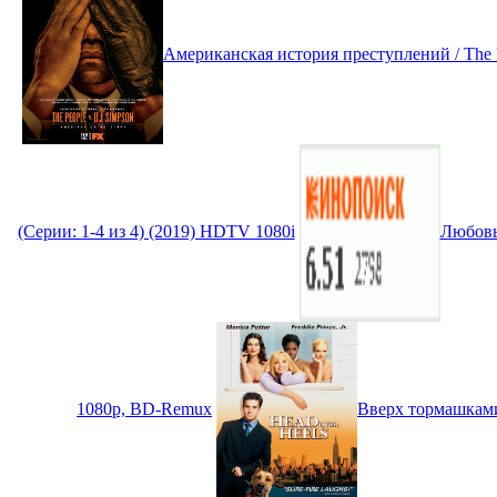
Американская история преступлений / The Pe
(Серии: 1-4 из 4) (2019) HDTV 1080i
Любовь 
1080p, BD-Remux
Вверх тормашками