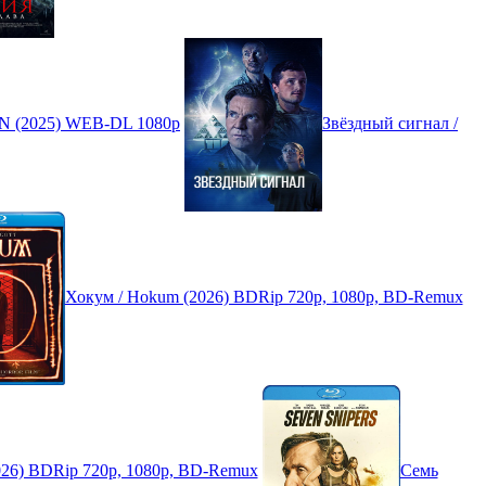
N (2025) WEB-DL 1080p
Звёздный сигнал /
Хокум / Hokum (2026) BDRip 720p, 1080p, BD-Remux
 (2026) BDRip 720p, 1080p, BD-Remux
Семь