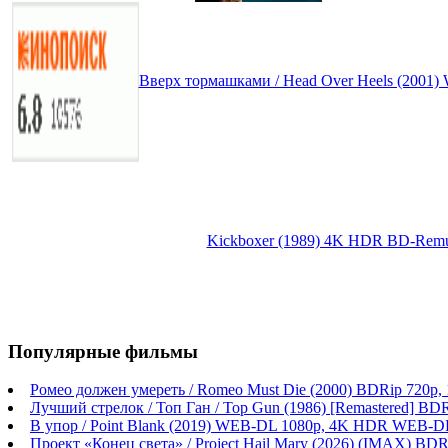
Вверх тормашками / Head Over Heels (2001
Kickboxer (1989) 4K HDR BD-Remu
Популярные фильмы
Ромео должен умереть / Romeo Must Die (2000) BDRip 720p
Лучший стрелок / Топ Ган / Top Gun (1986) [Remastered] BD
В упор / Point Blank (2019) WEB-DL 1080p, 4K HDR WEB-DL
Проект «Конец света» / Project Hail Mary (2026) (IMAX) BDR