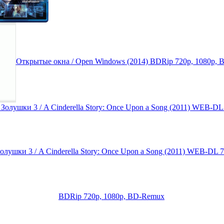
Открытые окна / Open Windows (2014) BDRip 720p, 1080p,
олушки 3 / A Cinderella Story: Once Upon a Song (2011) WEB-DL 
BDRip 720p, 1080p, BD-Remux