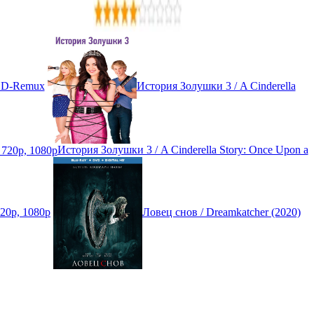
 BD-Remux
История Золушки 3 / A Cinderella
История Золушки 3 / A Cinderella Story: Once Upon a
720p, 1080p
Ловец снов / Dreamkatcher (2020)