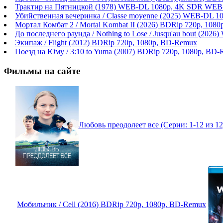
Трактир на Пятницкой (1978) WEB-DL 1080p, 4K SDR WEB
Убийственная вечеринка / Classe moyenne (2025) WEB-DL 1
Мортал Комбат 2 / Mortal Kombat II (2026) BDRip 720p, 108
До последнего раунда / Nothing to Lose / Jusqu'au bout (2
Экипаж / Flight (2012) BDRip 720p, 1080p, BD-Remux
Поезд на Юму / 3:10 to Yuma (2007) BDRip 720p, 1080p, BD
Фильмы на сайте
Любовь преодолеет все (Серии: 1-12 из 1
Мобильник / Cell (2016) BDRip 720p, 1080p, BD-Remux