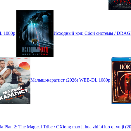
L 1080p
Исходный код: Сбой системы / DRAG
Малыш-каратист (2026) WEB-DL 1080p
Plan 2: The Magical Tribe / CXiong mao ji hua zhi bi luo qi yu ji