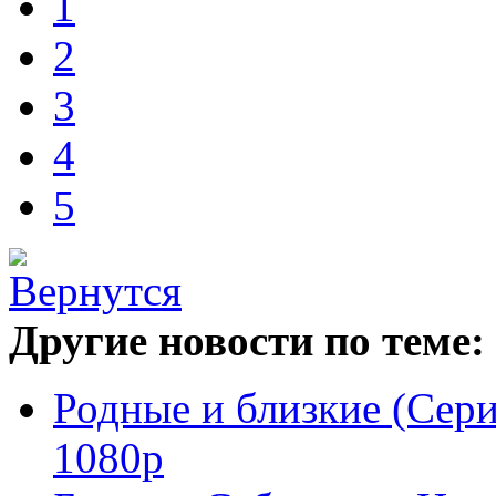
1
2
3
4
5
Другие новости по теме:
Родные и близкие (Сери
1080p