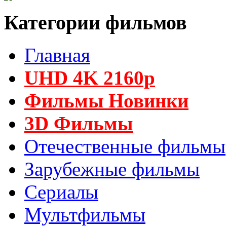
Категории фильмов
Главная
UHD 4K 2160p
Фильмы Новинки
3D Фильмы
Отечественные фильмы
Зарубежные фильмы
Сериалы
Мультфильмы