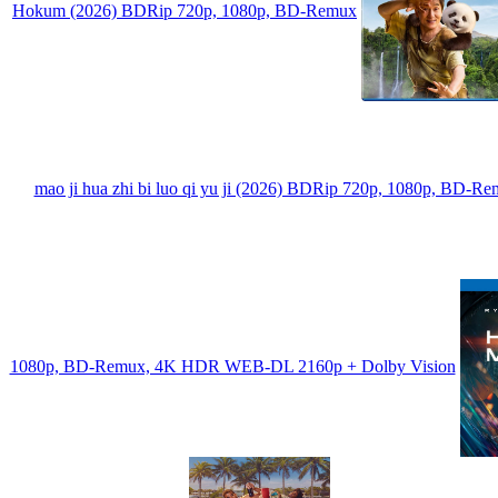
Hokum (2026) BDRip 720p, 1080p, BD-Remux
mao ji hua zhi bi luo qi yu ji (2026) BDRip 720p, 1080p, BD-R
1080p, BD-Remux, 4K HDR WEB-DL 2160p + Dolby Vision