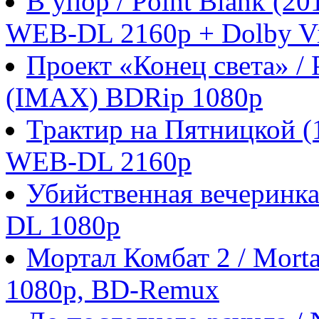
В упор / Point Blank (
WEB-DL 2160p + Dolby Vi
Проект «Конец света» / P
(IMAX) BDRip 1080p
Трактир на Пятницкой 
WEB-DL 2160p
Убийственная вечеринка
DL 1080p
Мортал Комбат 2 / Morta
1080p, BD-Remux