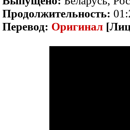
Выпущено:
Беларусь, Ро
Продолжительность:
01:
Перевод:
Оригинал
[Лиц