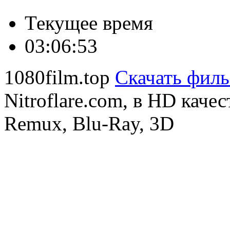
Текущее время
03:06:54
1080film.top
Скачать фил
Nitroflare.com, в HD каче
Remux, Blu-Ray, 3D