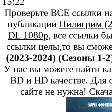
15:22
Проверьте ВСЕ ссылки на
публикации
Пилигрим (2
DL 1080p
, все ссылки б
ссылки целы,то вы смож
(2023-2024) (Сезоны 1-
У нас вы можете найти ка
BD и HD качестве. Для 
сайте не нужна! Скач