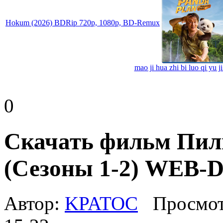
Hokum (2026) BDRip 720p, 1080p, BD-Remux
mao ji hua zhi bi luo qi y
0
Скачать фильм Пили
(Сезоны 1-2) WEB-D
Автор:
KPATOC
Просмот