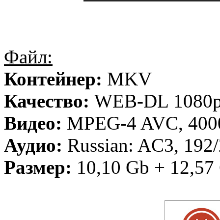
Файл:
Контейнер:
MKV
Качество:
WEB-DL 1080
Видео:
MPEG-4 AVC, 4000
Аудио:
Russian: AC3, 192/
Размер:
10,10 Gb + 12,57