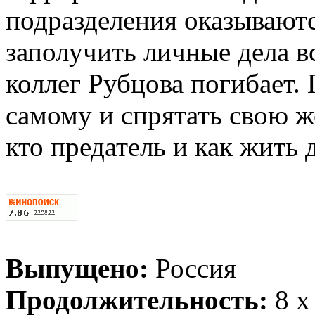
подразделения оказывают
заполучить личные дела в
коллег Рубцова погибает.
самому и спрятать свою 
кто предатель и как жить 
Выпущено:
Россия
Продолжительность:
8 x