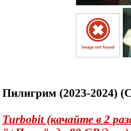
Пилигрим (2023-2024) (
Turbobit (качайте в 2 р