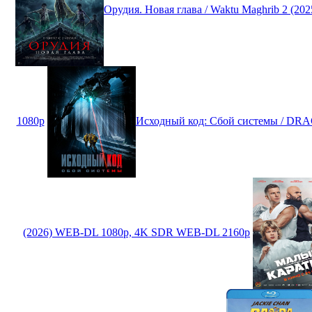
Орудия. Новая глава / Waktu Maghrib 2 (2
1080p
Исходный код: Сбой системы / DR
(2026) WEB-DL 1080p, 4K SDR WEB-DL 2160p