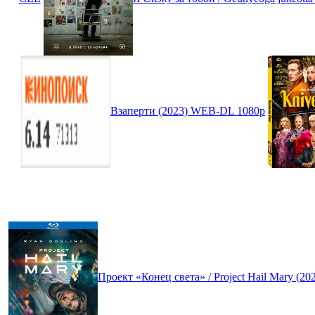
Взаперти (2023) WEB-DL 1080p
Проект «Конец света» / Project Hail Mary (