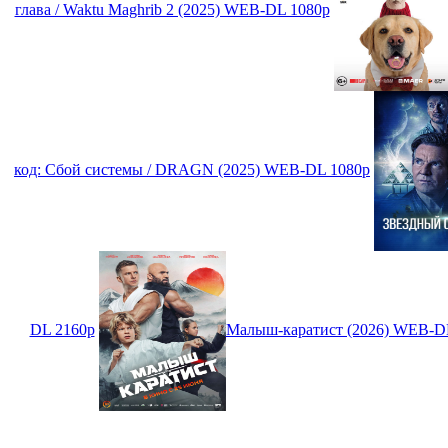
глава / Waktu Maghrib 2 (2025) WEB-DL 1080p
код: Сбой системы / DRAGN (2025) WEB-DL 1080p
DL 2160p
Малыш-каратист (2026) WEB-D