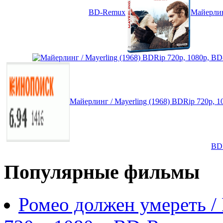
BD-Remux
Майерлин
Майерлинг / Mayerling (1968) BDRip 720p, 
BDR
Популярные фильмы
Ромео должен умереть /