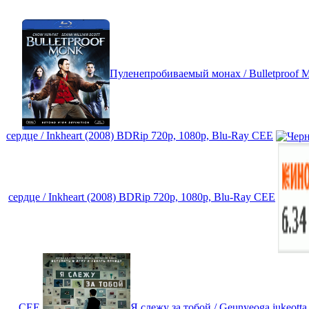
Пуленепробиваемый монах / Bulletproof 
сердце / Inkheart (2008) BDRip 720p, 1080p, Blu-Ray CEE
сердце / Inkheart (2008) BDRip 720p, 1080p, Blu-Ray CEE
CEE
Я слежу за тобой / Geunyeoga jukeot