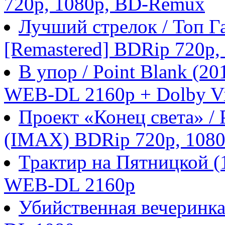
720p, 1080p, BD-Remux
Лучший стрелок / Топ Га
[Remastered] BDRip 720p
В упор / Point Blank (
WEB-DL 2160p + Dolby Vi
Проект «Конец света» / P
(IMAX) BDRip 720p, 108
Трактир на Пятницкой 
WEB-DL 2160p
Убийственная вечеринка