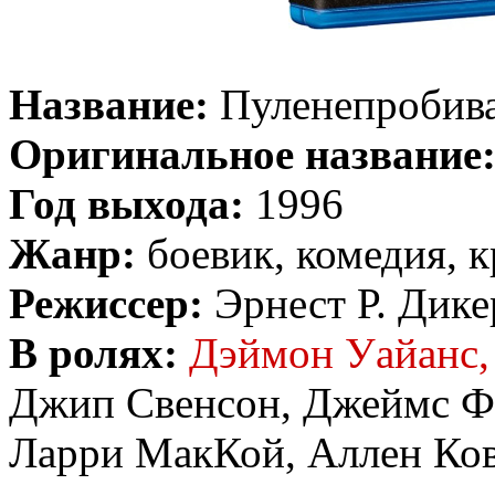
Название:
Пуленепробив
Оригинальное название
Год выхода:
1996
Жанр:
боевик, комедия, 
Режиссер:
Эрнест Р. Дик
В ролях:
Дэймон Уайанс,
Джип Свенсон, Джеймс Фа
Ларри МакКой, Аллен Ков