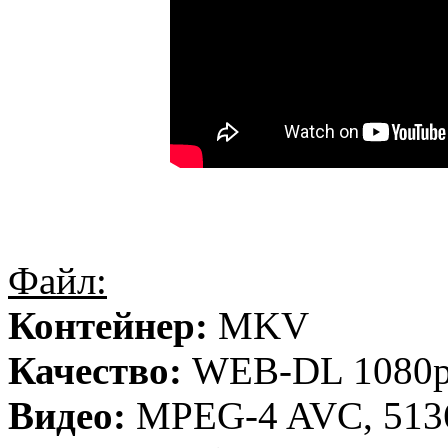
Файл:
Контейнер:
MKV
Качество:
WEB-DL 1080
Видео:
MPEG-4 AVC, 5136