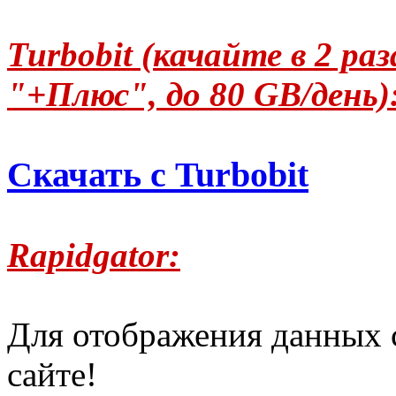
Turbobit (качайте в 2 р
"+Плюс", до 80 GB/день)
Скачать с Turbobit
Rapidgator:
Для отображения данных 
сайте!