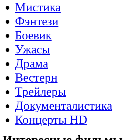
Мистика
Фэнтези
Боевик
Ужасы
Драма
Вестерн
Трейлеры
Документалистика
Концерты HD
Интересные фильмы