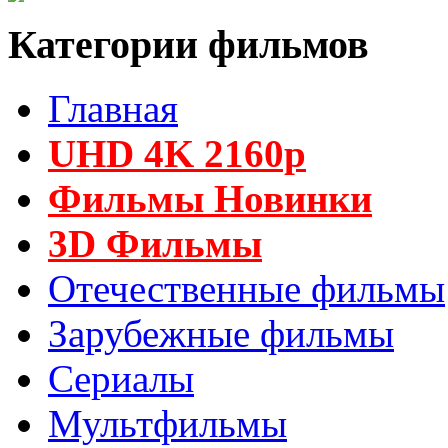
Категории фильмов
Главная
UHD 4K 2160p
Фильмы Новинки
3D Фильмы
Отечественные фильмы
Зарубежные фильмы
Сериалы
Мультфильмы