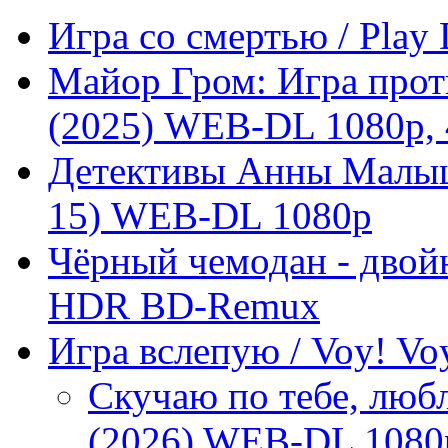
Игра со смертью / Play
Майор Гром: Игра проти
(2025) WEB-DL 1080p, 
Детективы Анны Малыш
15) WEB-DL 1080p
Чёрный чемодан - двойн
HDR BD-Remux
Игра вслепую / Voy! V
Скучаю по тебе, любл
(2026) WEB-DL 1080