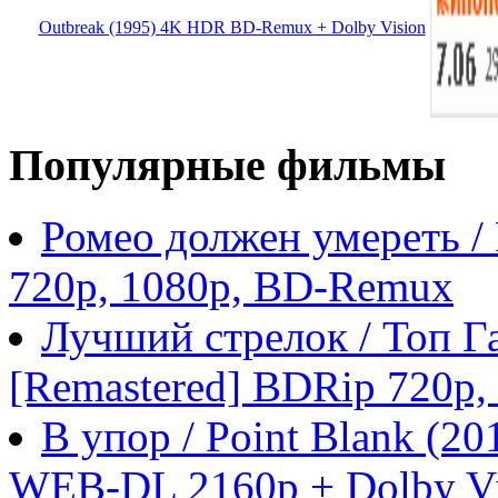
Outbreak (1995) 4K HDR BD-Remux + Dolby Vision
Популярные фильмы
Ромео должен умереть /
720p, 1080p, BD-Remux
Лучший стрелок / Топ Га
[Remastered] BDRip 720p
В упор / Point Blank (
WEB-DL 2160p + Dolby Vi