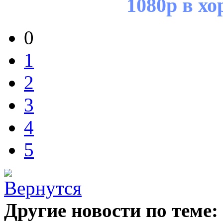
1080p в х
0
1
2
3
4
5
Другие новости по теме: