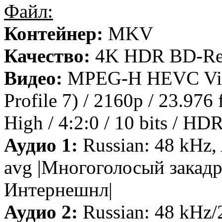
Файл:
Контейнер:
MKV
Качество:
4K HDR BD-Rem
Видео:
MPEG-H HEVC Vide
Profile 7) / 2160p / 23.976 
High / 4:2:0 / 10 bits / HD
Аудио 1:
Russian: 48 kHz, 
avg |Многоголосый закадр
Интернешнл|
Аудио 2:
Russian: 48 kHz