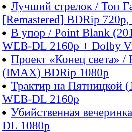
Лучший стрелок / Топ Га
[Remastered] BDRip 720p
В упор / Point Blank (
WEB-DL 2160p + Dolby Vi
Проект «Конец света» / P
(IMAX) BDRip 1080p
Трактир на Пятницкой 
WEB-DL 2160p
Убийственная вечеринка
DL 1080p