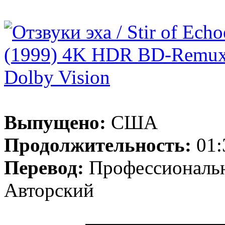
Выпущено:
США
Продолжительность:
01:
Перевод:
Профессиональн
Авторский