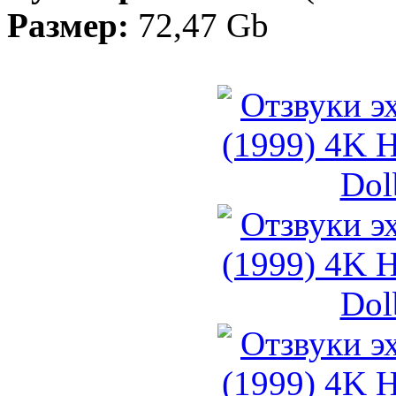
Размер:
72,47 Gb