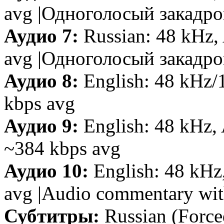
avg |Одноголосый закадро
Аудио 7:
Russian: 48 kHz, 
avg |Одноголосый закадр
Аудио 8:
English: 48 kHz/
kbps avg
Аудио 9:
English: 48 kHz, 
~384 kbps avg
Аудио 10:
English: 48 kHz
avg |Audio commentary with
Субтитры:
Russian (Forced