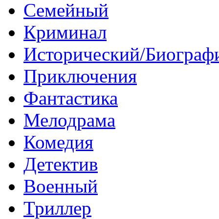
Семейный
Криминал
Исторический/Биограф
Приключения
Фантастика
Мелодрама
Комедия
Детектив
Военный
Триллер