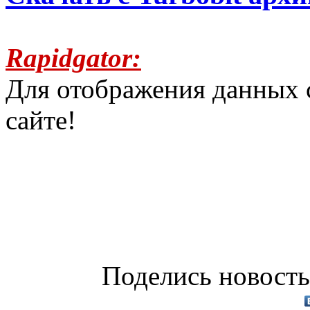
Rapidgator:
Для отображения данных 
сайте!
Поделись новость