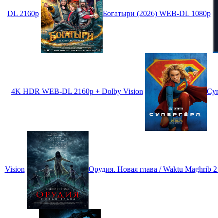
DL 2160p
Богатыри (2026) WEB-DL 1080p
4K HDR WEB-DL 2160p + Dolby Vision
Суп
Vision
Орудия. Новая глава / Waktu Maghrib 