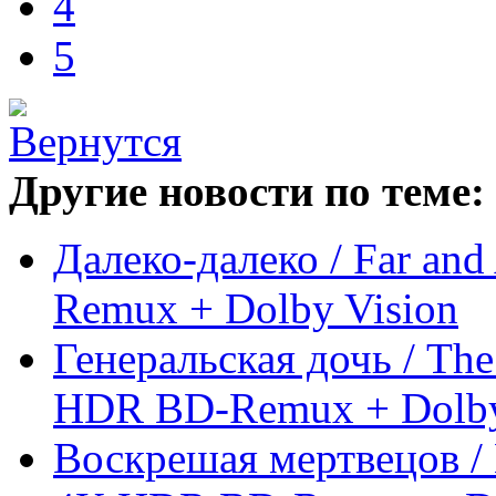
4
5
Другие новости по теме:
Далеко-далеко / Far an
Remux + Dolby Vision
Генеральская дочь / The
HDR BD-Remux + Dolby 
Воскрешая мертвецов / 