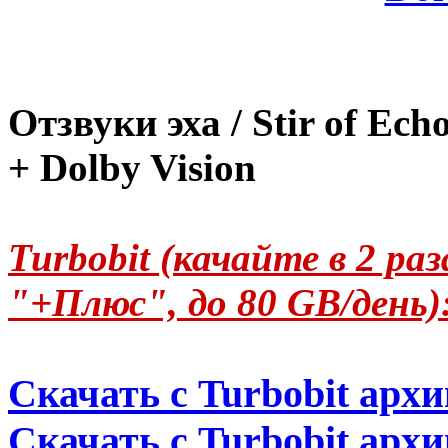
Отзвуки эха / Stir of E
+ Dolby Vision
Turbobit (качайте в 2 р
"+Плюс", до 80 GB/день)
Скачать с Turbobit архи
Скачать с Turbobit архи