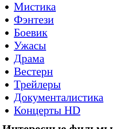
Мистика
Фэнтези
Боевик
Ужасы
Драма
Вестерн
Трейлеры
Документалистика
Концерты HD
Интересные фильмы